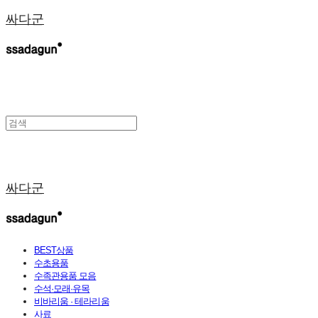
싸다군
싸다군
BEST상품
수초용품
수족관용품 모음
수석·모래·유목
비바리움 · 테라리움
사료