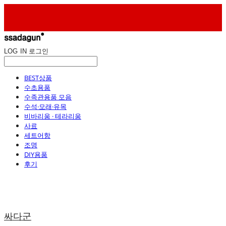
LOG IN
로그인
BEST상품
수초용품
수족관용품 모음
수석·모래·유목
비바리움 · 테라리움
사료
세트어항
조명
DIY용품
후기
싸다군