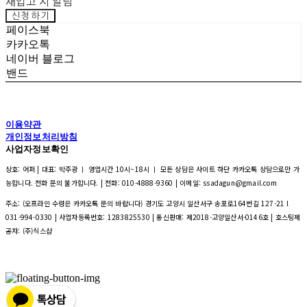
재입고 시 알림
신청하기
페이스북
카카오톡
네이버 블로그
밴드
이용약관
개인정보처리방침
사업자정보확인
상호: 어퍼 | 대표: 박주광 ㅣ 영업시간 10시~18시 ㅣ 모든 상담은 사이트 하단 카카오톡 상담으로만 가
능합니다. 전화 문의 불가합니다. | 전화: 010-4888-9360 | 이메일: ssadagun@gmail.com
주소: (오프라인 수령은 카카오톡 문의 바랍니다) 경기도 고양시 일산서구 송포로164번길 127-21 l
031-994-0330 | 사업자등록번호:
1283825530
| 통신판매:
제2018-고양일산서-0146호
| 호스팅제
공자: (주)식스샵