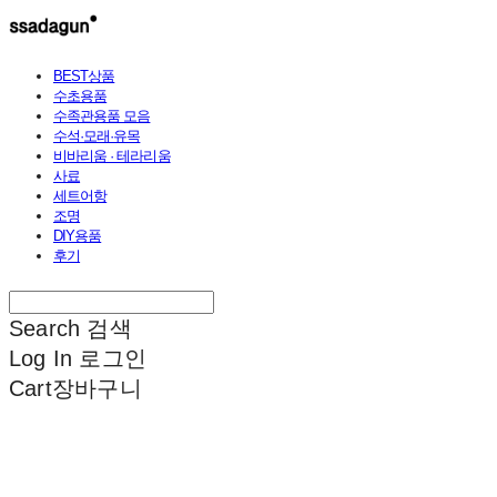
BEST상품
수초용품
수족관용품 모음
수석·모래·유목
비바리움 · 테라리움
사료
세트어항
조명
DIY용품
후기
Search
검색
Log In
로그인
Cart
장바구니