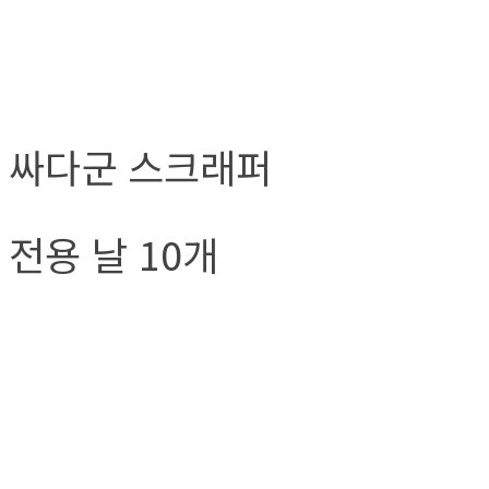
싸다군 스크래퍼
전용 날 10개