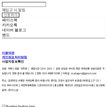
재입고 시 알림
신청하기
페이스북
카카오톡
네이버 블로그
밴드
이용약관
개인정보처리방침
사업자정보확인
상호: 어퍼 | 대표: 박주광 ㅣ 영업시간 10시~18시 ㅣ 모든 상담은 사이트 하단 카카오톡 상담으로만 가
능합니다. 전화 문의 불가합니다. | 전화: 010-4888-9360 | 이메일: ssadagun@gmail.com
주소: (오프라인 수령은 카카오톡 문의 바랍니다) 경기도 고양시 일산서구 송포로164번길 127-21 l
031-994-0330 | 사업자등록번호:
1283825530
| 통신판매:
제2018-고양일산서-0146호
| 호스팅제
공자: (주)식스샵