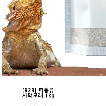
[B2B] 파충류
사막모래 1kg