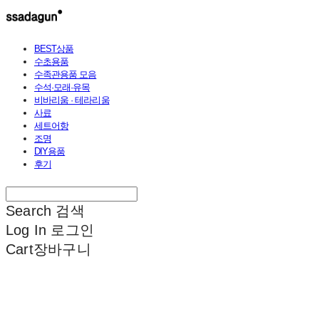
BEST상품
수초용품
수족관용품 모음
수석·모래·유목
비바리움 · 테라리움
사료
세트어항
조명
DIY용품
후기
Search
검색
Log In
로그인
Cart
장바구니