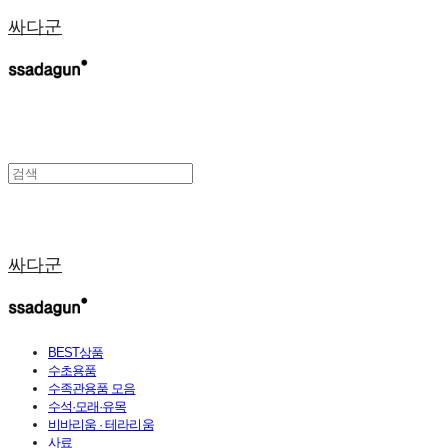
싸다군
싸다군
BEST상품
수초용품
수족관용품 모음
수석·모래·유목
비바리움 · 테라리움
사료