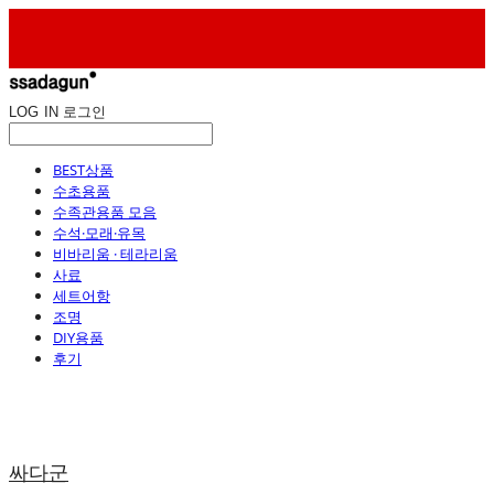
LOG IN
로그인
BEST상품
수초용품
수족관용품 모음
수석·모래·유목
비바리움 · 테라리움
사료
세트어항
조명
DIY용품
후기
싸다군