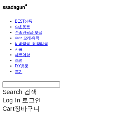
BEST상품
수초용품
수족관용품 모음
수석·모래·유목
비바리움 · 테라리움
사료
세트어항
조명
DIY용품
후기
Search
검색
Log In
로그인
Cart
장바구니