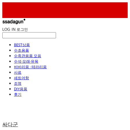
LOG IN
로그인
BEST상품
수초용품
수족관용품 모음
수석·모래·유목
비바리움 · 테라리움
사료
세트어항
조명
DIY용품
후기
싸다군