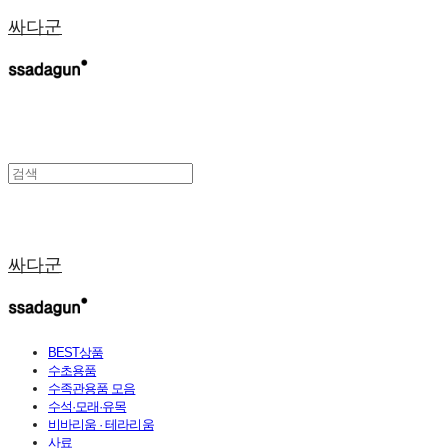
싸다군
싸다군
BEST상품
수초용품
수족관용품 모음
수석·모래·유목
비바리움 · 테라리움
사료