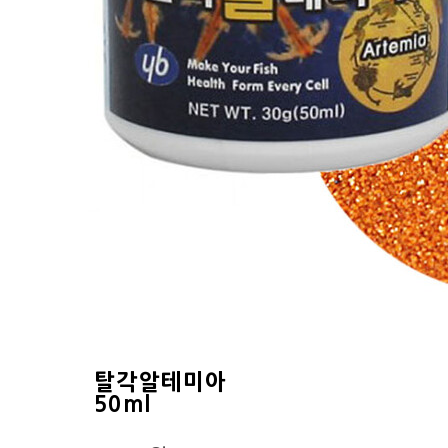
탈각알테미아
50ml