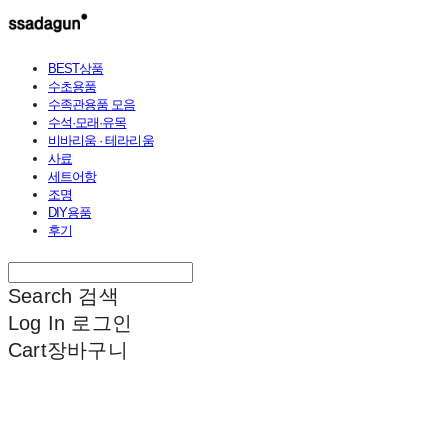
BEST상품
수초용품
수족관용품 모음
수석·모래·유목
비바리움 · 테라리움
사료
세트어항
조명
DIY용품
후기
Search
검색
Log In
로그인
Cart
장바구니