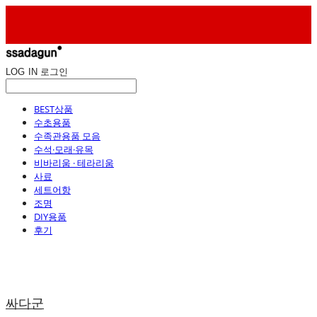
LOG IN
로그인
BEST상품
수초용품
수족관용품 모음
수석·모래·유목
비바리움 · 테라리움
사료
세트어항
조명
DIY용품
후기
싸다군