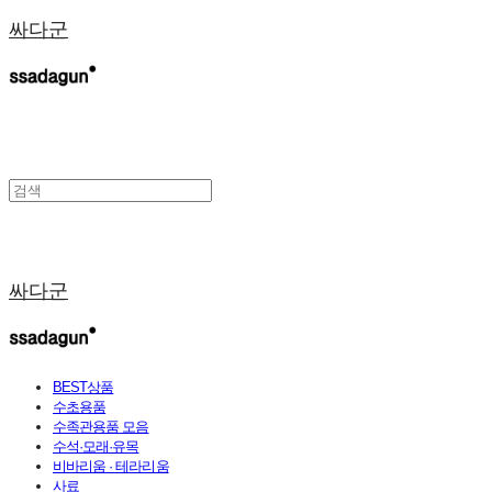
싸다군
싸다군
BEST상품
수초용품
수족관용품 모음
수석·모래·유목
비바리움 · 테라리움
사료