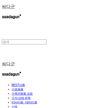
싸다군
싸다군
BEST상품
수초용품
수족관용품 모음
수석·모래·유목
비바리움 · 테라리움
사료