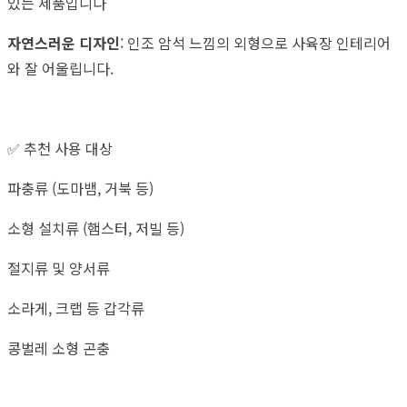
있는 제품입니다
자연스러운 디자인
: 인조 암석 느낌의 외형으로 사육장 인테리어
와 잘 어울립니다.
✅ 추천 사용 대상
파충류 (도마뱀, 거북 등)
소형 설치류 (햄스터, 저빌 등)
절지류 및 양서류
소라게, 크랩 등 갑각류
콩벌레 소형 곤충