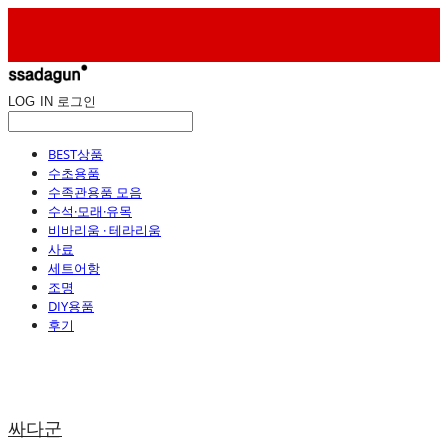
LOG IN
로그인
BEST상품
수초용품
수족관용품 모음
수석·모래·유목
비바리움 · 테라리움
사료
세트어항
조명
DIY용품
후기
싸다군