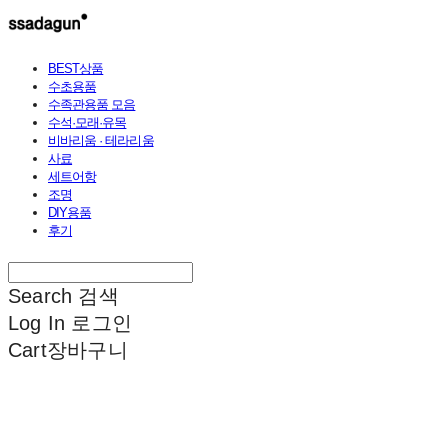
BEST상품
수초용품
수족관용품 모음
수석·모래·유목
비바리움 · 테라리움
사료
세트어항
조명
DIY용품
후기
Search
검색
Log In
로그인
Cart
장바구니