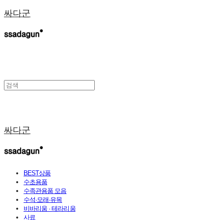
싸다군
싸다군
BEST상품
수초용품
수족관용품 모음
수석·모래·유목
비바리움 · 테라리움
사료