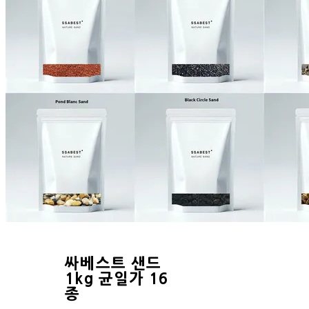
싸베스트 샌드
1kg 균일가 16
종