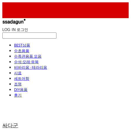
LOG IN
로그인
BEST상품
수초용품
수족관용품 모음
수석·모래·유목
비바리움 · 테라리움
사료
세트어항
조명
DIY용품
후기
싸다군