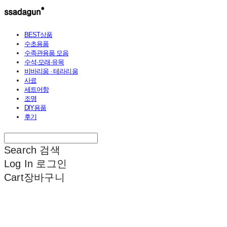
BEST상품
수초용품
수족관용품 모음
수석·모래·유목
비바리움 · 테라리움
사료
세트어항
조명
DIY용품
후기
Search
검색
Log In
로그인
Cart
장바구니