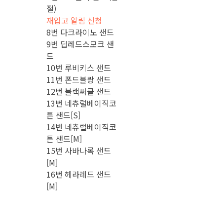
절)
재입고 알림 신청
8번 다크라이노 샌드
9번 딥레드스모크 샌
드
10번 루비키스 샌드
11번 폰드블랑 샌드
12번 블랙써클 샌드
13번 네츄럴베이직코
튼 샌드[S]
14번 네츄럴베이직코
튼 샌드[M]
15번 사바나록 샌드
[M]
16번 헤라레드 샌드
[M]