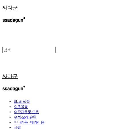
싸다군
싸다군
BEST상품
수초용품
수족관용품 모음
수석·모래·유목
비바리움 · 테라리움
사료