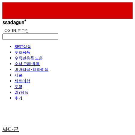
LOG IN
로그인
BEST상품
수초용품
수족관용품 모음
수석·모래·유목
비바리움 · 테라리움
사료
세트어항
조명
DIY용품
후기
싸다군