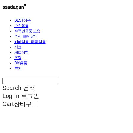
BEST상품
수초용품
수족관용품 모음
수석·모래·유목
비바리움 · 테라리움
사료
세트어항
조명
DIY용품
후기
Search
검색
Log In
로그인
Cart
장바구니