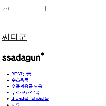
싸다군
BEST상품
수초용품
수족관용품 모음
수석·모래·유목
비바리움 · 테라리움
사료