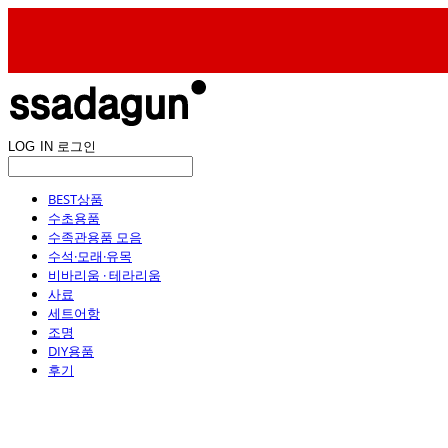
LOG IN
로그인
BEST상품
수초용품
수족관용품 모음
수석·모래·유목
비바리움 · 테라리움
사료
세트어항
조명
DIY용품
후기