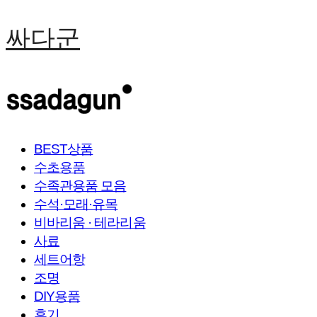
싸다군
BEST상품
수초용품
수족관용품 모음
수석·모래·유목
비바리움 · 테라리움
사료
세트어항
조명
DIY용품
후기