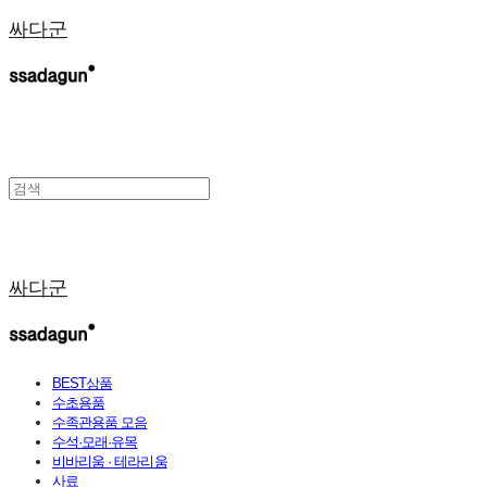
싸다군
싸다군
BEST상품
수초용품
수족관용품 모음
수석·모래·유목
비바리움 · 테라리움
사료