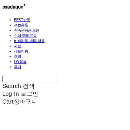
BEST상품
수초용품
수족관용품 모음
수석·모래·유목
비바리움 · 테라리움
사료
세트어항
조명
DIY용품
후기
Search
검색
Log In
로그인
Cart
장바구니