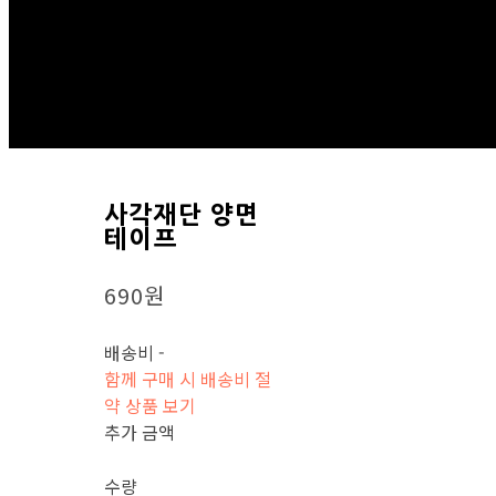
사각재단 양면
테이프
690원
배송비
-
함께 구매 시 배송비 절
약 상품 보기
추가 금액
수량