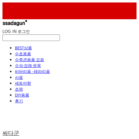
LOG IN
로그인
BEST상품
수초용품
수족관용품 모음
수석·모래·유목
비바리움 · 테라리움
사료
세트어항
조명
DIY용품
후기
싸다군