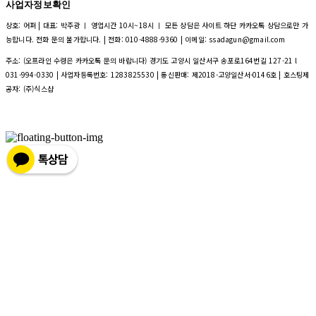
사업자정보확인
상호: 어퍼 | 대표: 박주광 ㅣ 영업시간 10시~18시 ㅣ 모든 상담은 사이트 하단 카카오톡 상담으로만 가
능합니다. 전화 문의 불가합니다. | 전화: 010-4888-9360 | 이메일: ssadagun@gmail.com
주소: (오프라인 수령은 카카오톡 문의 바랍니다) 경기도 고양시 일산서구 송포로164번길 127-21 l
031-994-0330 | 사업자등록번호:
1283825530
| 통신판매:
제2018-고양일산서-0146호
| 호스팅제
공자: (주)식스샵