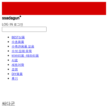
LOG IN
로그인
BEST상품
수초용품
수족관용품 모음
수석·모래·유목
비바리움 · 테라리움
사료
세트어항
조명
DIY용품
후기
싸다군