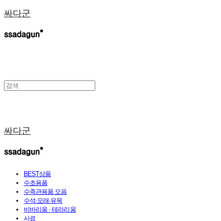
싸다군
싸다군
BEST상품
수초용품
수족관용품 모음
수석·모래·유목
비바리움 · 테라리움
사료