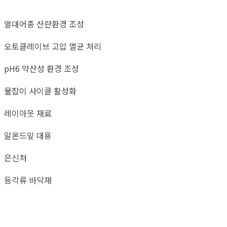
열대어종 산란환경 조성
오토클레이브 고압 멸균 처리
pH6 약산성 환경 조성
물잡이 사이클 활성화
레이아웃 재료
알몬드잎 대용
은신처
등각류 바닥재