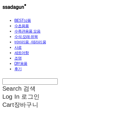
BEST상품
수초용품
수족관용품 모음
수석·모래·유목
비바리움 · 테라리움
사료
세트어항
조명
DIY용품
후기
Search
검색
Log In
로그인
Cart
장바구니