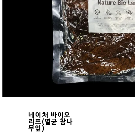
네이처 바이오
리프(멸균 참나
무잎)