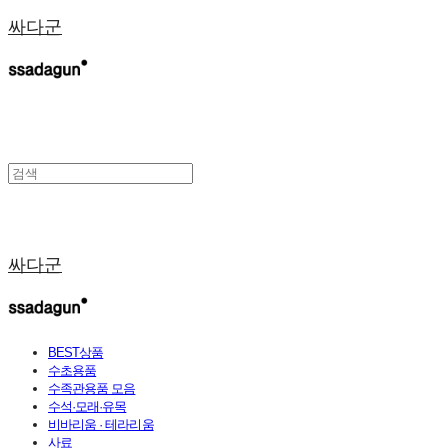
싸다군
싸다군
BEST상품
수초용품
수족관용품 모음
수석·모래·유목
비바리움 · 테라리움
사료