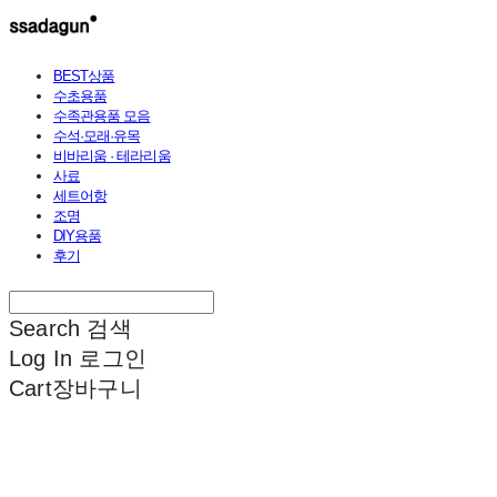
BEST상품
수초용품
수족관용품 모음
수석·모래·유목
비바리움 · 테라리움
사료
세트어항
조명
DIY용품
후기
Search
검색
Log In
로그인
Cart
장바구니