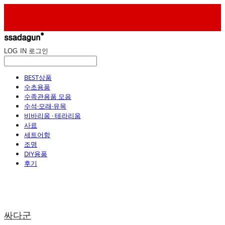
LOG IN
로그인
BEST상품
수초용품
수족관용품 모음
수석·모래·유목
비바리움 · 테라리움
사료
세트어항
조명
DIY용품
후기
싸다군