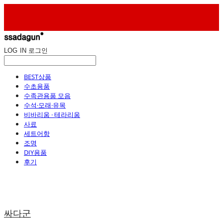
LOG IN
로그인
BEST상품
수초용품
수족관용품 모음
수석·모래·유목
비바리움 · 테라리움
사료
세트어항
조명
DIY용품
후기
싸다군