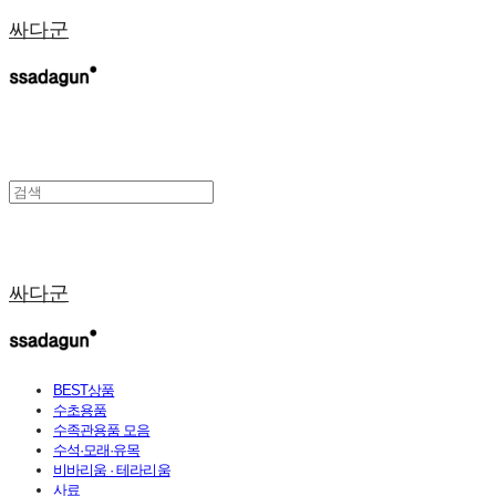
싸다군
싸다군
BEST상품
수초용품
수족관용품 모음
수석·모래·유목
비바리움 · 테라리움
사료