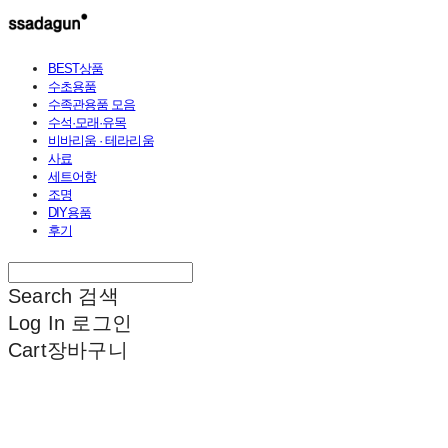
BEST상품
수초용품
수족관용품 모음
수석·모래·유목
비바리움 · 테라리움
사료
세트어항
조명
DIY용품
후기
Search
검색
Log In
로그인
Cart
장바구니