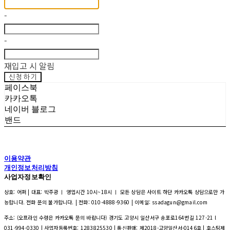
-
-
재입고 시 알림
신청하기
페이스북
카카오톡
네이버 블로그
밴드
이용약관
개인정보처리방침
사업자정보확인
상호: 어퍼 | 대표: 박주광 ㅣ 영업시간 10시~18시 ㅣ 모든 상담은 사이트 하단 카카오톡 상담으로만 가
능합니다. 전화 문의 불가합니다. | 전화: 010-4888-9360 | 이메일: ssadagun@gmail.com
주소: (오프라인 수령은 카카오톡 문의 바랍니다) 경기도 고양시 일산서구 송포로164번길 127-21 l
031-994-0330 | 사업자등록번호:
1283825530
| 통신판매:
제2018-고양일산서-0146호
| 호스팅제