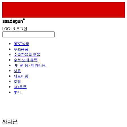
LOG IN
로그인
BEST상품
수초용품
수족관용품 모음
수석·모래·유목
비바리움 · 테라리움
사료
세트어항
조명
DIY용품
후기
싸다군