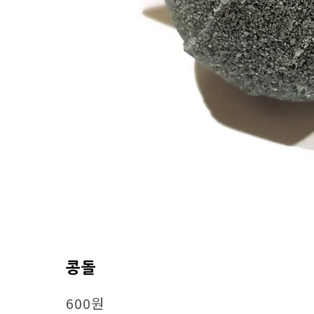
콩돌
600원