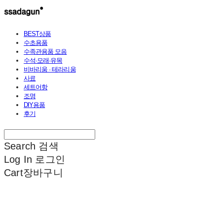
BEST상품
수초용품
수족관용품 모음
수석·모래·유목
비바리움 · 테라리움
사료
세트어항
조명
DIY용품
후기
Search
검색
Log In
로그인
Cart
장바구니