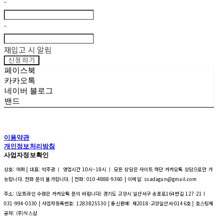
-
-
재입고 시 알림
신청하기
페이스북
카카오톡
네이버 블로그
밴드
이용약관
개인정보처리방침
사업자정보확인
상호: 어퍼 | 대표: 박주광 ㅣ 영업시간 10시~18시 ㅣ 모든 상담은 사이트 하단 카카오톡 상담으로만 가
능합니다. 전화 문의 불가합니다. | 전화: 010-4888-9360 | 이메일: ssadagun@gmail.com
주소: (오프라인 수령은 카카오톡 문의 바랍니다) 경기도 고양시 일산서구 송포로164번길 127-21 l
031-994-0330 | 사업자등록번호:
1283825530
| 통신판매:
제2018-고양일산서-0146호
| 호스팅제
공자: (주)식스샵