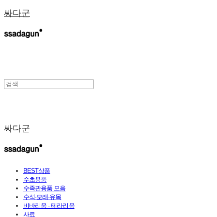
싸다군
싸다군
BEST상품
수초용품
수족관용품 모음
수석·모래·유목
비바리움 · 테라리움
사료