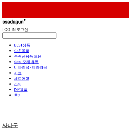
LOG IN
로그인
BEST상품
수초용품
수족관용품 모음
수석·모래·유목
비바리움 · 테라리움
사료
세트어항
조명
DIY용품
후기
싸다군