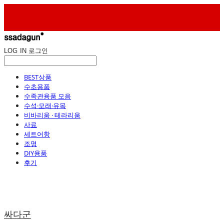
LOG IN
로그인
BEST상품
수초용품
수족관용품 모음
수석·모래·유목
비바리움 · 테라리움
사료
세트어항
조명
DIY용품
후기
싸다군