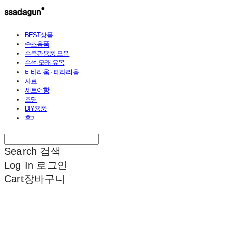
BEST상품
수초용품
수족관용품 모음
수석·모래·유목
비바리움 · 테라리움
사료
세트어항
조명
DIY용품
후기
Search
검색
Log In
로그인
Cart
장바구니