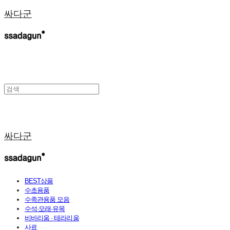
싸다군
싸다군
BEST상품
수초용품
수족관용품 모음
수석·모래·유목
비바리움 · 테라리움
사료