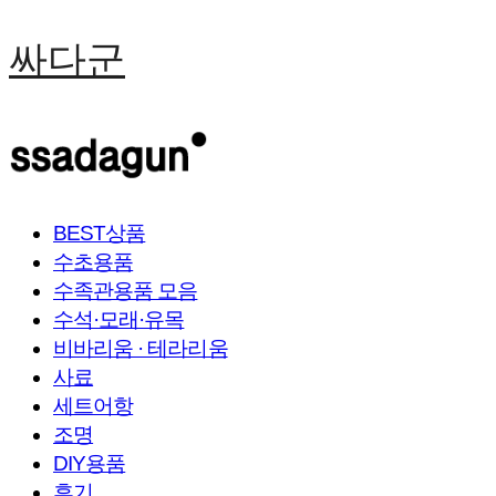
싸다군
BEST상품
수초용품
수족관용품 모음
수석·모래·유목
비바리움 · 테라리움
사료
세트어항
조명
DIY용품
후기