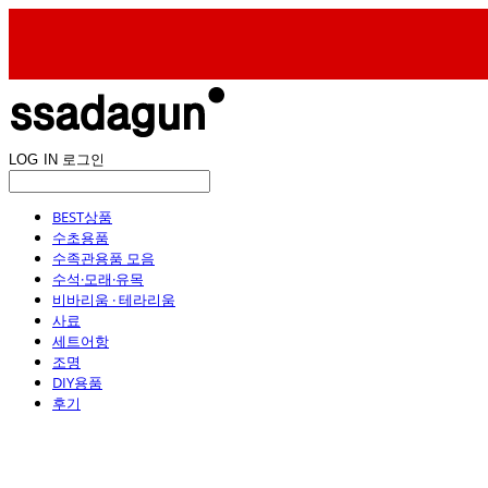
LOG IN
로그인
BEST상품
수초용품
수족관용품 모음
수석·모래·유목
비바리움 · 테라리움
사료
세트어항
조명
DIY용품
후기