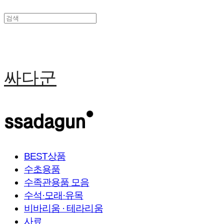
싸다군
BEST상품
수초용품
수족관용품 모음
수석·모래·유목
비바리움 · 테라리움
사료