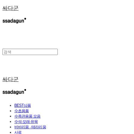
싸다군
싸다군
BEST상품
수초용품
수족관용품 모음
수석·모래·유목
비바리움 · 테라리움
사료