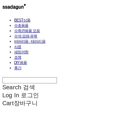
BEST상품
수초용품
수족관용품 모음
수석·모래·유목
비바리움 · 테라리움
사료
세트어항
조명
DIY용품
후기
Search
검색
Log In
로그인
Cart
장바구니