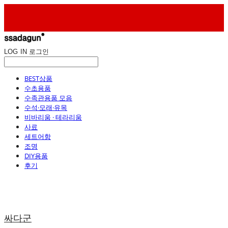
LOG IN
로그인
BEST상품
수초용품
수족관용품 모음
수석·모래·유목
비바리움 · 테라리움
사료
세트어항
조명
DIY용품
후기
싸다군