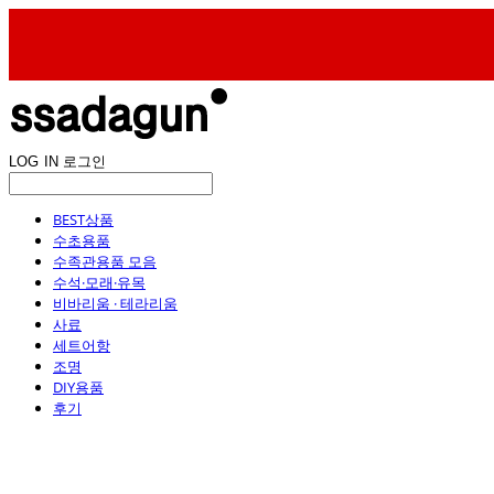
LOG IN
로그인
BEST상품
수초용품
수족관용품 모음
수석·모래·유목
비바리움 · 테라리움
사료
세트어항
조명
DIY용품
후기