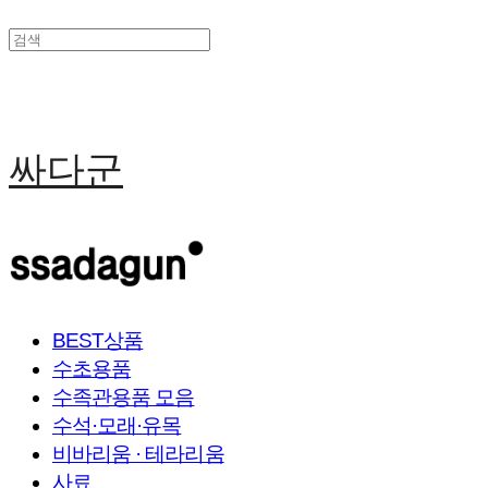
싸다군
BEST상품
수초용품
수족관용품 모음
수석·모래·유목
비바리움 · 테라리움
사료