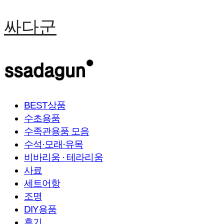
싸다군
BEST상품
수초용품
수족관용품 모음
수석·모래·유목
비바리움 · 테라리움
사료
세트어항
조명
DIY용품
후기