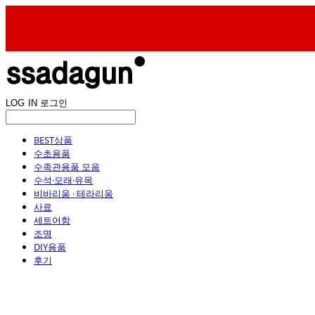
LOG IN
로그인
BEST상품
수초용품
수족관용품 모음
수석·모래·유목
비바리움 · 테라리움
사료
세트어항
조명
DIY용품
후기