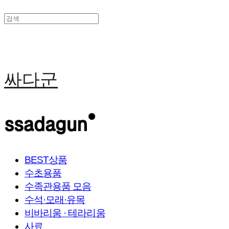
싸다군
BEST상품
수초용품
수족관용품 모음
수석·모래·유목
비바리움 · 테라리움
사료