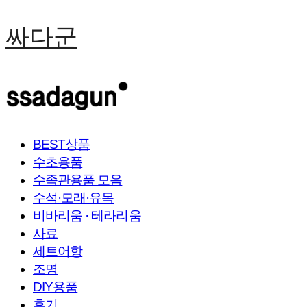
싸다군
BEST상품
수초용품
수족관용품 모음
수석·모래·유목
비바리움 · 테라리움
사료
세트어항
조명
DIY용품
후기