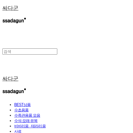
싸다군
싸다군
BEST상품
수초용품
수족관용품 모음
수석·모래·유목
비바리움 · 테라리움
사료