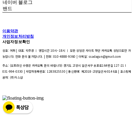
네이버 블로그
밴드
이용약관
개인정보처리방침
사업자정보확인
상호: 어퍼 | 대표: 박주광 ㅣ 영업시간 10시~18시 ㅣ 모든 상담은 사이트 하단 카카오톡 상담으로만 가
능합니다. 전화 문의 불가합니다. | 전화: 010-4888-9360 | 이메일: ssadagun@gmail.com
주소: (오프라인 수령은 카카오톡 문의 바랍니다) 경기도 고양시 일산서구 송포로164번길 127-21 l
031-994-0330 | 사업자등록번호:
1283825530
| 통신판매:
제2018-고양일산서-0146호
| 호스팅제
공자: (주)식스샵