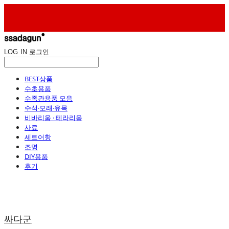
LOG IN
로그인
BEST상품
수초용품
수족관용품 모음
수석·모래·유목
비바리움 · 테라리움
사료
세트어항
조명
DIY용품
후기
싸다군