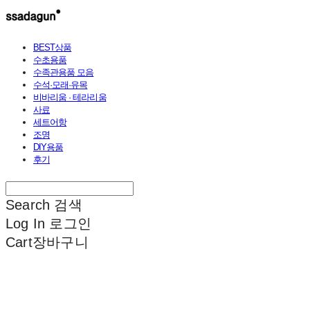
BEST상품
수초용품
수족관용품 모음
수석·모래·유목
비바리움 · 테라리움
사료
세트어항
조명
DIY용품
후기
Search
검색
Log In
로그인
Cart
장바구니