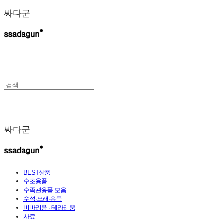
싸다군
싸다군
BEST상품
수초용품
수족관용품 모음
수석·모래·유목
비바리움 · 테라리움
사료