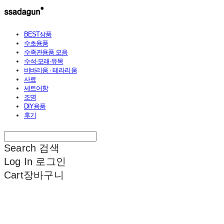
BEST상품
수초용품
수족관용품 모음
수석·모래·유목
비바리움 · 테라리움
사료
세트어항
조명
DIY용품
후기
Search
검색
Log In
로그인
Cart
장바구니