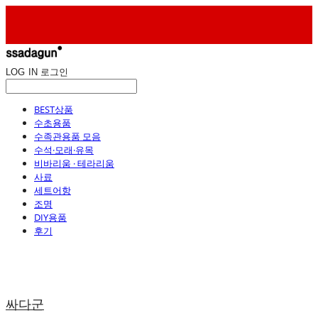
LOG IN
로그인
BEST상품
수초용품
수족관용품 모음
수석·모래·유목
비바리움 · 테라리움
사료
세트어항
조명
DIY용품
후기
싸다군