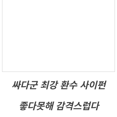
싸다군 최강 환수 사이펀
좋다못해 감격스럽다