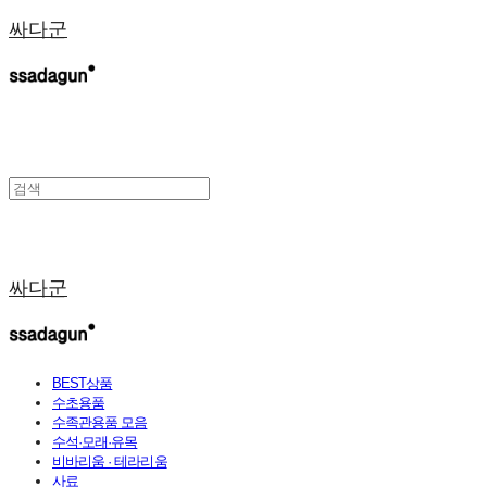
싸다군
싸다군
BEST상품
수초용품
수족관용품 모음
수석·모래·유목
비바리움 · 테라리움
사료