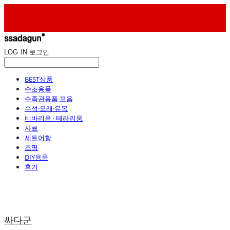
LOG IN
로그인
BEST상품
수초용품
수족관용품 모음
수석·모래·유목
비바리움 · 테라리움
사료
세트어항
조명
DIY용품
후기
싸다군