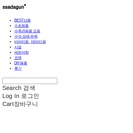
BEST상품
수초용품
수족관용품 모음
수석·모래·유목
비바리움 · 테라리움
사료
세트어항
조명
DIY용품
후기
Search
검색
Log In
로그인
Cart
장바구니