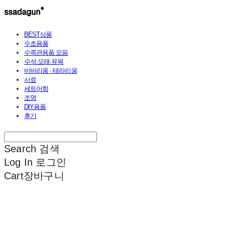
BEST상품
수초용품
수족관용품 모음
수석·모래·유목
비바리움 · 테라리움
사료
세트어항
조명
DIY용품
후기
Search
검색
Log In
로그인
Cart
장바구니