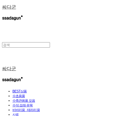
싸다군
싸다군
BEST상품
수초용품
수족관용품 모음
수석·모래·유목
비바리움 · 테라리움
사료