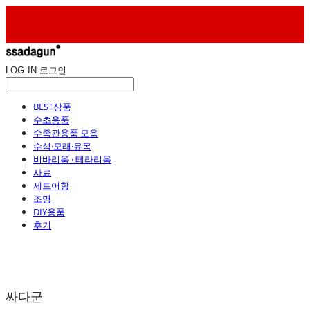
LOG IN
로그인
BEST상품
수초용품
수족관용품 모음
수석·모래·유목
비바리움 · 테라리움
사료
세트어항
조명
DIY용품
후기
싸다군