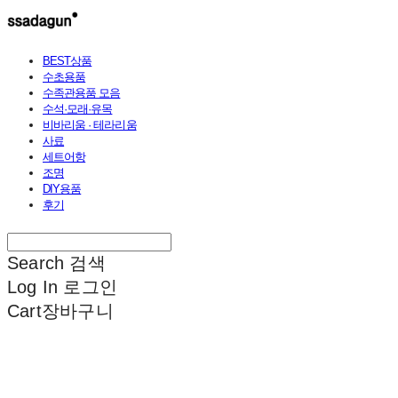
BEST상품
수초용품
수족관용품 모음
수석·모래·유목
비바리움 · 테라리움
사료
세트어항
조명
DIY용품
후기
Search
검색
Log In
로그인
Cart
장바구니