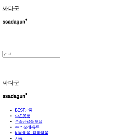
싸다군
싸다군
BEST상품
수초용품
수족관용품 모음
수석·모래·유목
비바리움 · 테라리움
사료