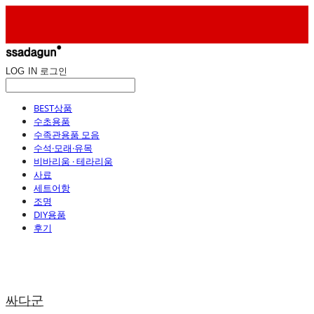
LOG IN
로그인
BEST상품
수초용품
수족관용품 모음
수석·모래·유목
비바리움 · 테라리움
사료
세트어항
조명
DIY용품
후기
싸다군