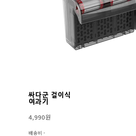
싸다군 걸이식
여과기
4,990원
배송비
-