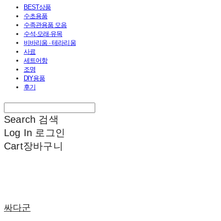
BEST상품
수초용품
수족관용품 모음
수석·모래·유목
비바리움 · 테라리움
사료
세트어항
조명
DIY용품
후기
Search
검색
Log In
로그인
Cart
장바구니
싸다군