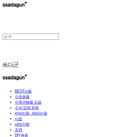
싸다군
BEST상품
수초용품
수족관용품 모음
수석·모래·유목
비바리움 · 테라리움
사료
세트어항
조명
DIY용품