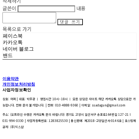
삭제하기
글쓴이
내용
댓글 쓰기
목록으로 가기
페이스북
카카오톡
네이버 블로그
밴드
이용약관
개인정보처리방침
사업자정보확인
상호: 어퍼 | 대표: 박주광 ㅣ 영업시간 10시~18시 ㅣ 모든 상담은 사이트 하단 카카오톡 상담으로만 가
능합니다. 전화 문의 불가합니다. | 전화: 010-4888-9360 | 이메일: ssadagun@gmail.com
주소: (오프라인 수령은 카카오톡 문의 바랍니다) 경기도 고양시 일산서구 송포로164번길 127-21 l
031-994-0330 | 사업자등록번호:
1283825530
| 통신판매:
제2018-고양일산서-0146호
| 호스팅제
공자: (주)식스샵