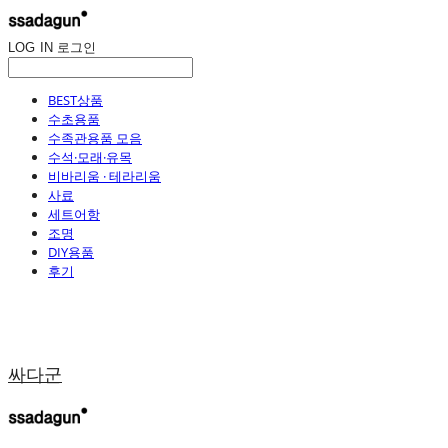
LOG IN
로그인
BEST상품
수초용품
수족관용품 모음
수석·모래·유목
비바리움 · 테라리움
사료
세트어항
조명
DIY용품
후기
싸다군