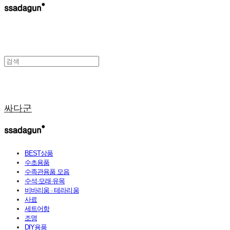
싸다군
BEST상품
수초용품
수족관용품 모음
수석·모래·유목
비바리움 · 테라리움
사료
세트어항
조명
DIY용품