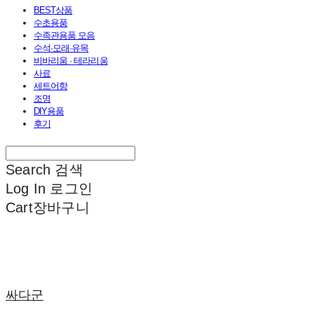
BEST상품
수초용품
수족관용품 모음
수석·모래·유목
비바리움 · 테라리움
사료
세트어항
조명
DIY용품
후기
Search
검색
Log In
로그인
Cart
장바구니
싸다군