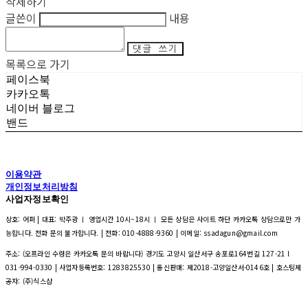
삭제하기
글쓴이
내용
댓글 쓰기
목록으로 가기
페이스북
카카오톡
네이버 블로그
밴드
이용약관
개인정보처리방침
사업자정보확인
상호: 어퍼 | 대표: 박주광 ㅣ 영업시간 10시~18시 ㅣ 모든 상담은 사이트 하단 카카오톡 상담으로만 가
능합니다. 전화 문의 불가합니다. | 전화: 010-4888-9360 | 이메일: ssadagun@gmail.com
주소: (오프라인 수령은 카카오톡 문의 바랍니다) 경기도 고양시 일산서구 송포로164번길 127-21 l
031-994-0330 | 사업자등록번호:
1283825530
| 통신판매:
제2018-고양일산서-0146호
| 호스팅제
공자: (주)식스샵