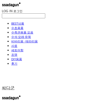
LOG IN
로그인
BEST상품
수초용품
수족관용품 모음
수석·모래·유목
비바리움 · 테라리움
사료
세트어항
조명
DIY용품
후기
싸다군