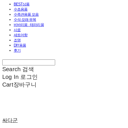
BEST상품
수초용품
수족관용품 모음
수석·모래·유목
비바리움 · 테라리움
사료
세트어항
조명
DIY용품
후기
Search
검색
Log In
로그인
Cart
장바구니
싸다군