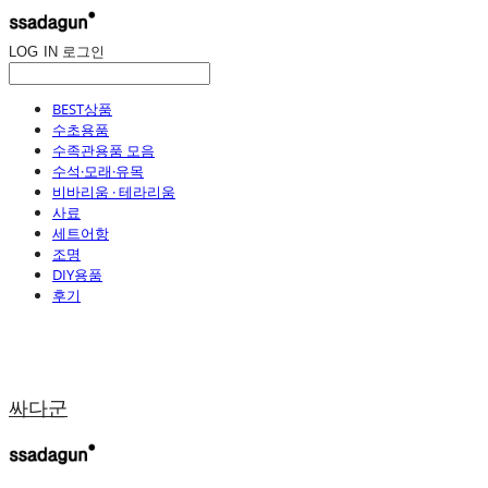
LOG IN
로그인
BEST상품
수초용품
수족관용품 모음
수석·모래·유목
비바리움 · 테라리움
사료
세트어항
조명
DIY용품
후기
싸다군