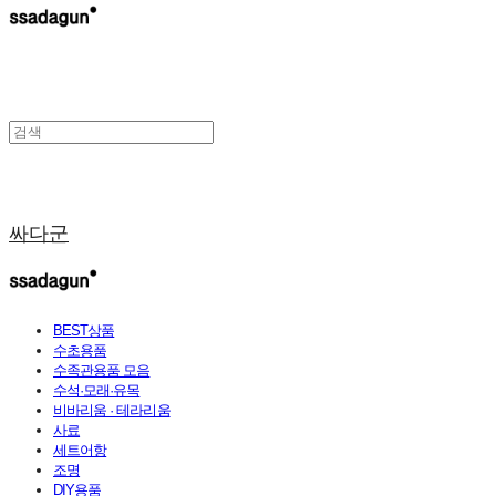
싸다군
BEST상품
수초용품
수족관용품 모음
수석·모래·유목
비바리움 · 테라리움
사료
세트어항
조명
DIY용품