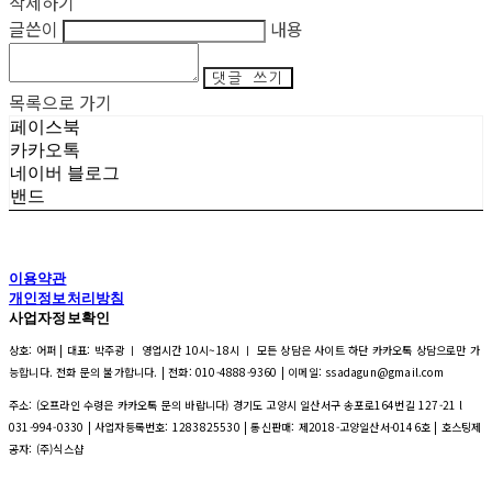
삭제하기
글쓴이
내용
댓글 쓰기
목록으로 가기
페이스북
카카오톡
네이버 블로그
밴드
이용약관
개인정보처리방침
사업자정보확인
상호: 어퍼 | 대표: 박주광 ㅣ 영업시간 10시~18시 ㅣ 모든 상담은 사이트 하단 카카오톡 상담으로만 가
능합니다. 전화 문의 불가합니다. | 전화: 010-4888-9360 | 이메일: ssadagun@gmail.com
주소: (오프라인 수령은 카카오톡 문의 바랍니다) 경기도 고양시 일산서구 송포로164번길 127-21 l
031-994-0330 | 사업자등록번호:
1283825530
| 통신판매:
제2018-고양일산서-0146호
| 호스팅제
공자: (주)식스샵