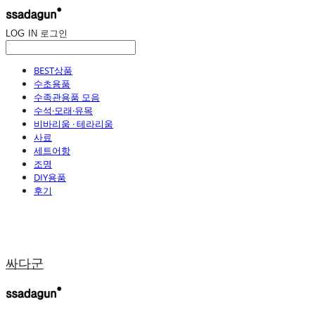
LOG IN
로그인
BEST상품
수초용품
수족관용품 모음
수석·모래·유목
비바리움 · 테라리움
사료
세트어항
조명
DIY용품
후기
싸다군