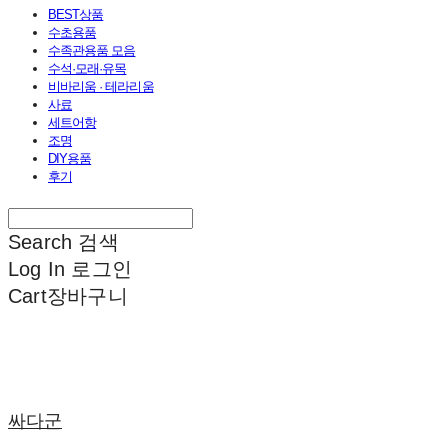
BEST상품
수초용품
수족관용품 모음
수석·모래·유목
비바리움 · 테라리움
사료
세트어항
조명
DIY용품
후기
Search
검색
Log In
로그인
Cart
장바구니
싸다군