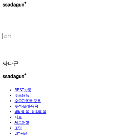
싸다군
BEST상품
수초용품
수족관용품 모음
수석·모래·유목
비바리움 · 테라리움
사료
세트어항
조명
DIY용품