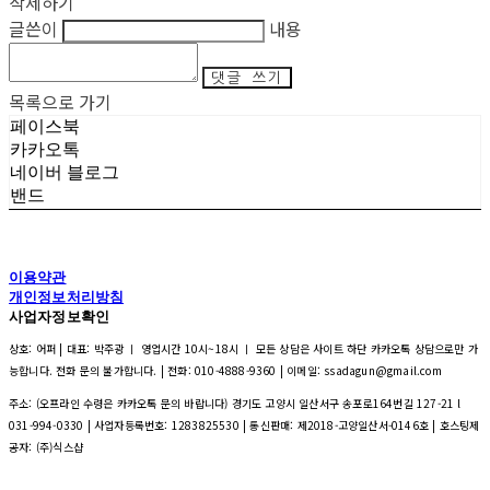
삭제하기
글쓴이
내용
댓글 쓰기
목록으로 가기
페이스북
카카오톡
네이버 블로그
밴드
이용약관
개인정보처리방침
사업자정보확인
상호: 어퍼 | 대표: 박주광 ㅣ 영업시간 10시~18시 ㅣ 모든 상담은 사이트 하단 카카오톡 상담으로만 가
능합니다. 전화 문의 불가합니다. | 전화: 010-4888-9360 | 이메일: ssadagun@gmail.com
주소: (오프라인 수령은 카카오톡 문의 바랍니다) 경기도 고양시 일산서구 송포로164번길 127-21 l
031-994-0330 | 사업자등록번호:
1283825530
| 통신판매:
제2018-고양일산서-0146호
| 호스팅제
공자: (주)식스샵