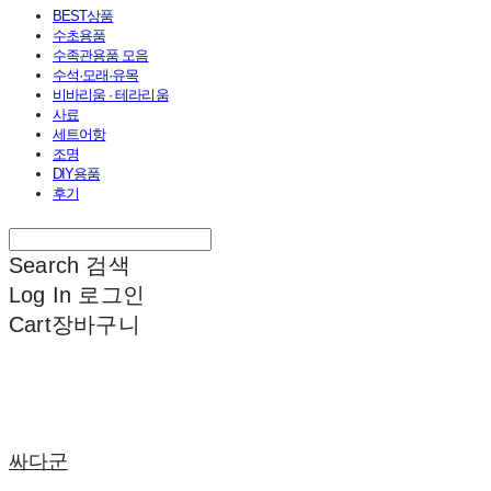
BEST상품
수초용품
수족관용품 모음
수석·모래·유목
비바리움 · 테라리움
사료
세트어항
조명
DIY용품
후기
Search
검색
Log In
로그인
Cart
장바구니
싸다군