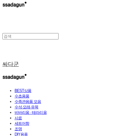
싸다군
BEST상품
수초용품
수족관용품 모음
수석·모래·유목
비바리움 · 테라리움
사료
세트어항
조명
DIY용품