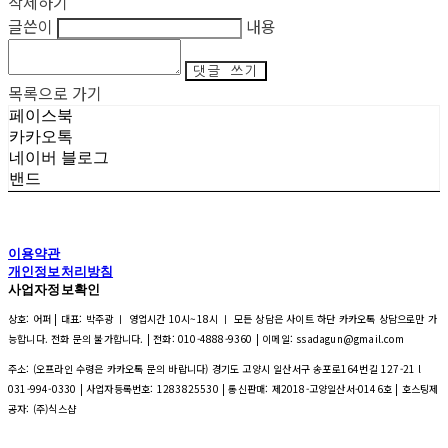
삭제하기
글쓴이
내용
댓글 쓰기
목록으로 가기
페이스북
카카오톡
네이버 블로그
밴드
이용약관
개인정보처리방침
사업자정보확인
상호: 어퍼 | 대표: 박주광 ㅣ 영업시간 10시~18시 ㅣ 모든 상담은 사이트 하단 카카오톡 상담으로만 가
능합니다. 전화 문의 불가합니다. | 전화: 010-4888-9360 | 이메일: ssadagun@gmail.com
주소: (오프라인 수령은 카카오톡 문의 바랍니다) 경기도 고양시 일산서구 송포로164번길 127-21 l
031-994-0330 | 사업자등록번호:
1283825530
| 통신판매:
제2018-고양일산서-0146호
| 호스팅제
공자: (주)식스샵