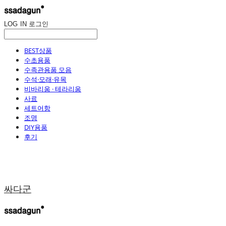
LOG IN
로그인
BEST상품
수초용품
수족관용품 모음
수석·모래·유목
비바리움 · 테라리움
사료
세트어항
조명
DIY용품
후기
싸다군