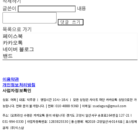
삭제하기
글쓴이
내용
댓글 쓰기
목록으로 가기
페이스북
카카오톡
네이버 블로그
밴드
이용약관
개인정보처리방침
사업자정보확인
상호: 어퍼 | 대표: 박주광 ㅣ 영업시간 10시~18시 ㅣ 모든 상담은 사이트 하단 카카오톡 상담으로만 가
능합니다. 전화 문의 불가합니다. | 전화: 010-4888-9360 | 이메일: ssadagun@gmail.com
주소: (오프라인 수령은 카카오톡 문의 바랍니다) 경기도 고양시 일산서구 송포로164번길 127-21 l
031-994-0330 | 사업자등록번호:
1283825530
| 통신판매:
제2018-고양일산서-0146호
| 호스팅제
공자: (주)식스샵