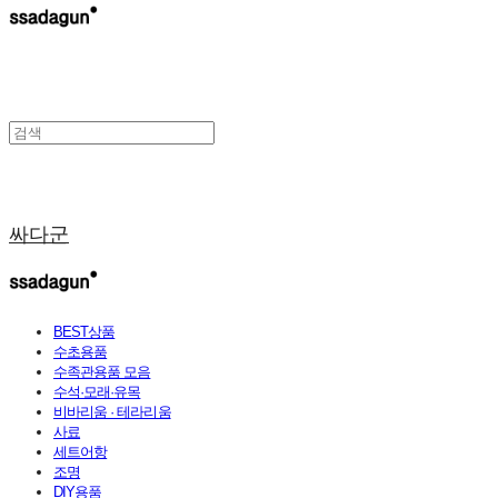
싸다군
BEST상품
수초용품
수족관용품 모음
수석·모래·유목
비바리움 · 테라리움
사료
세트어항
조명
DIY용품