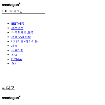
LOG IN
로그인
BEST상품
수초용품
수족관용품 모음
수석·모래·유목
비바리움 · 테라리움
사료
세트어항
조명
DIY용품
후기
싸다군