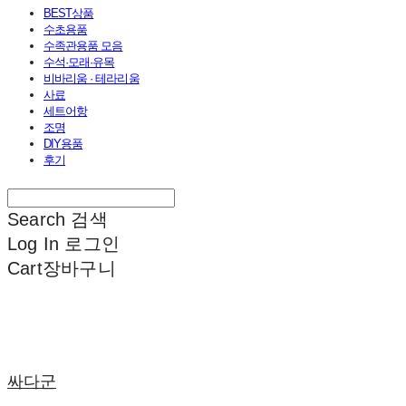
BEST상품
수초용품
수족관용품 모음
수석·모래·유목
비바리움 · 테라리움
사료
세트어항
조명
DIY용품
후기
Search
검색
Log In
로그인
Cart
장바구니
싸다군