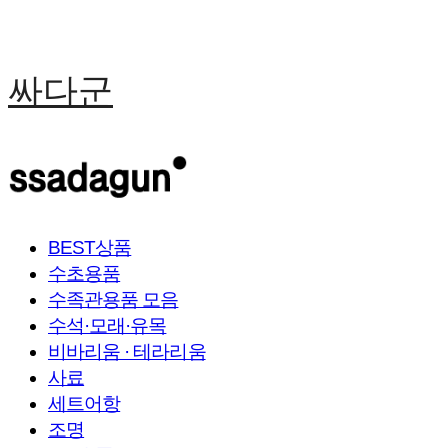
싸다군
BEST상품
수초용품
수족관용품 모음
수석·모래·유목
비바리움 · 테라리움
사료
세트어항
조명