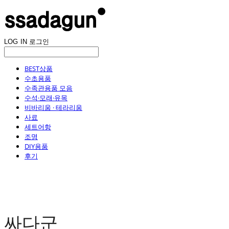
LOG IN
로그인
BEST상품
수초용품
수족관용품 모음
수석·모래·유목
비바리움 · 테라리움
사료
세트어항
조명
DIY용품
후기
싸다군