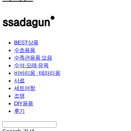
BEST상품
수초용품
수족관용품 모음
수석·모래·유목
비바리움 · 테라리움
사료
세트어항
조명
DIY용품
후기