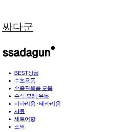
싸다군
BEST상품
수초용품
수족관용품 모음
수석·모래·유목
비바리움 · 테라리움
사료
세트어항
조명