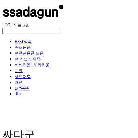
LOG IN
로그인
BEST상품
수초용품
수족관용품 모음
수석·모래·유목
비바리움 · 테라리움
사료
세트어항
조명
DIY용품
후기
싸다군