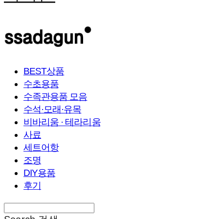
BEST상품
수초용품
수족관용품 모음
수석·모래·유목
비바리움 · 테라리움
사료
세트어항
조명
DIY용품
후기