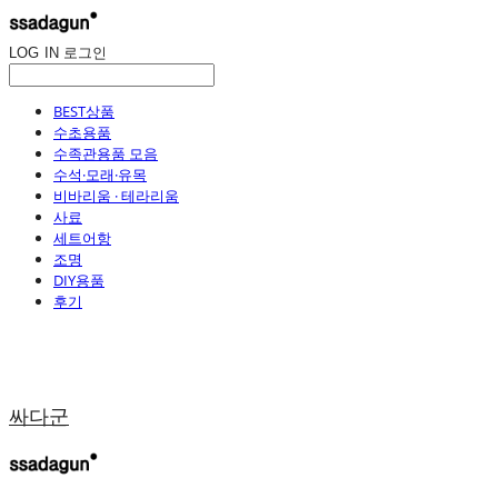
LOG IN
로그인
BEST상품
수초용품
수족관용품 모음
수석·모래·유목
비바리움 · 테라리움
사료
세트어항
조명
DIY용품
후기
싸다군