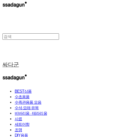
싸다군
BEST상품
수초용품
수족관용품 모음
수석·모래·유목
비바리움 · 테라리움
사료
세트어항
조명
DIY용품