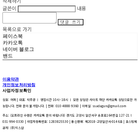
삭제하기
글쓴이
내용
댓글 쓰기
목록으로 가기
페이스북
카카오톡
네이버 블로그
밴드
이용약관
개인정보처리방침
사업자정보확인
상호: 어퍼 | 대표: 박주광 ㅣ 영업시간 10시~18시 ㅣ 모든 상담은 사이트 하단 카카오톡 상담으로만 가
능합니다. 전화 문의 불가합니다. | 전화: 010-4888-9360 | 이메일: ssadagun@gmail.com
주소: (오프라인 수령은 카카오톡 문의 바랍니다) 경기도 고양시 일산서구 송포로164번길 127-21 l
031-994-0330 | 사업자등록번호:
1283825530
| 통신판매:
제2018-고양일산서-0146호
| 호스팅제
공자: (주)식스샵