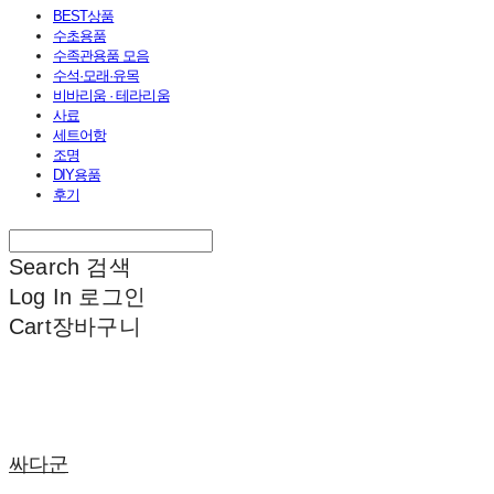
BEST상품
수초용품
수족관용품 모음
수석·모래·유목
비바리움 · 테라리움
사료
세트어항
조명
DIY용품
후기
Search
검색
Log In
로그인
Cart
장바구니
싸다군