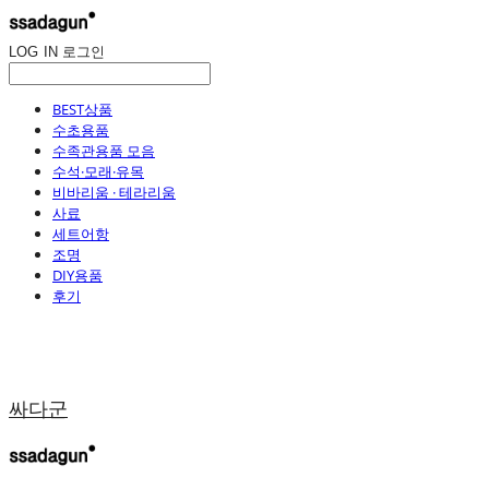
LOG IN
로그인
BEST상품
수초용품
수족관용품 모음
수석·모래·유목
비바리움 · 테라리움
사료
세트어항
조명
DIY용품
후기
싸다군