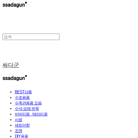
싸다군
BEST상품
수초용품
수족관용품 모음
수석·모래·유목
비바리움 · 테라리움
사료
세트어항
조명
DIY용품