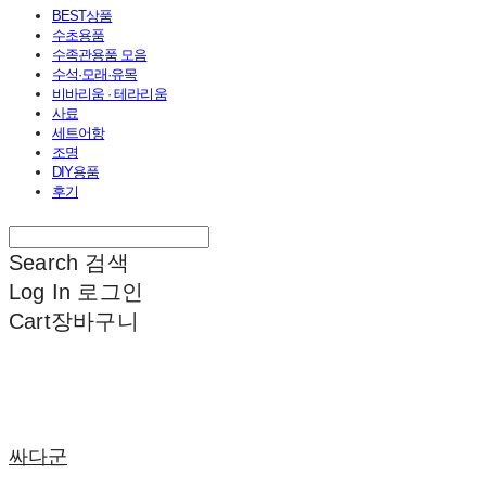
BEST상품
수초용품
수족관용품 모음
수석·모래·유목
비바리움 · 테라리움
사료
세트어항
조명
DIY용품
후기
Search
검색
Log In
로그인
Cart
장바구니
싸다군