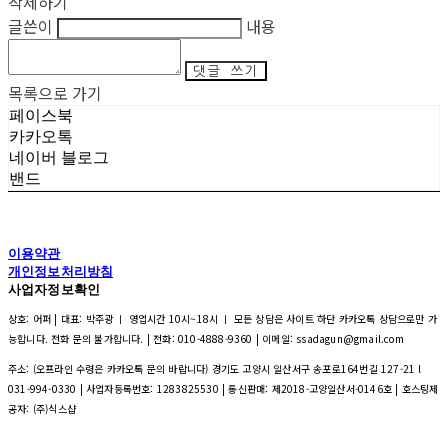
삭제하기
글쓴이
내용
댓글 쓰기
목록으로 가기
페이스북
카카오톡
네이버 블로그
밴드
이용약관
개인정보처리방침
사업자정보확인
상호: 어퍼 | 대표: 박주광 ㅣ 영업시간 10시~18시 ㅣ 모든 상담은 사이트 하단 카카오톡 상담으로만 가
능합니다. 전화 문의 불가합니다. | 전화: 010-4888-9360 | 이메일: ssadagun@gmail.com
주소: (오프라인 수령은 카카오톡 문의 바랍니다) 경기도 고양시 일산서구 송포로164번길 127-21 l
031-994-0330 | 사업자등록번호:
1283825530
| 통신판매:
제2018-고양일산서-0146호
| 호스팅제
공자: (주)식스샵