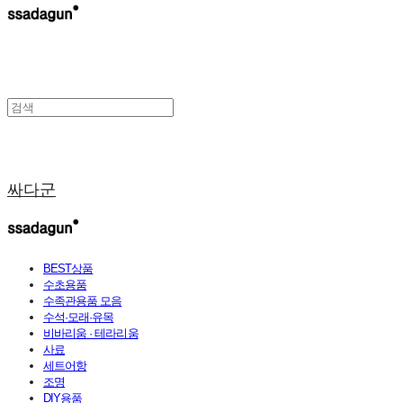
싸다군
BEST상품
수초용품
수족관용품 모음
수석·모래·유목
비바리움 · 테라리움
사료
세트어항
조명
DIY용품