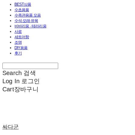
BEST상품
수초용품
수족관용품 모음
수석·모래·유목
비바리움 · 테라리움
사료
세트어항
조명
DIY용품
후기
Search
검색
Log In
로그인
Cart
장바구니
싸다군