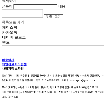
삭제하기
글쓴이
내용
댓글 쓰기
목록으로 가기
페이스북
카카오톡
네이버 블로그
밴드
이용약관
개인정보처리방침
사업자정보확인
상호: 어퍼 | 대표: 박주광 ㅣ 영업시간 10시~18시 ㅣ 모든 상담은 사이트 하단 카카오톡 상담으로만 가
능합니다. 전화 문의 불가합니다. | 전화: 010-4888-9360 | 이메일: ssadagun@gmail.com
주소: (오프라인 수령은 카카오톡 문의 바랍니다) 경기도 고양시 일산서구 송포로164번길 127-21 l
031-994-0330 | 사업자등록번호:
1283825530
| 통신판매:
제2018-고양일산서-0146호
| 호스팅제
공자: (주)식스샵