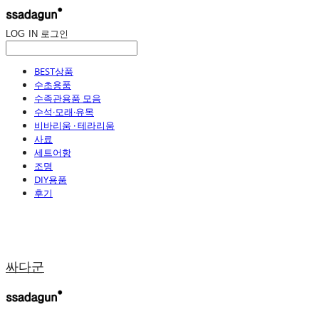
LOG IN
로그인
BEST상품
수초용품
수족관용품 모음
수석·모래·유목
비바리움 · 테라리움
사료
세트어항
조명
DIY용품
후기
싸다군