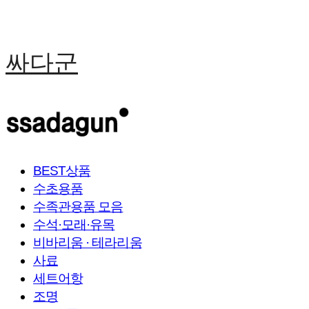
싸다군
BEST상품
수초용품
수족관용품 모음
수석·모래·유목
비바리움 · 테라리움
사료
세트어항
조명