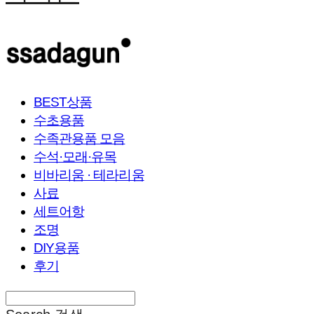
BEST상품
수초용품
수족관용품 모음
수석·모래·유목
비바리움 · 테라리움
사료
세트어항
조명
DIY용품
후기