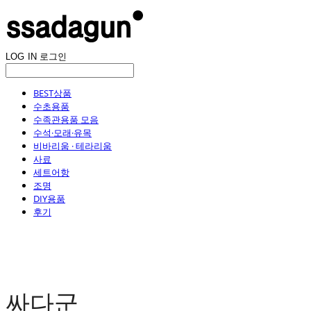
LOG IN
로그인
BEST상품
수초용품
수족관용품 모음
수석·모래·유목
비바리움 · 테라리움
사료
세트어항
조명
DIY용품
후기
싸다군