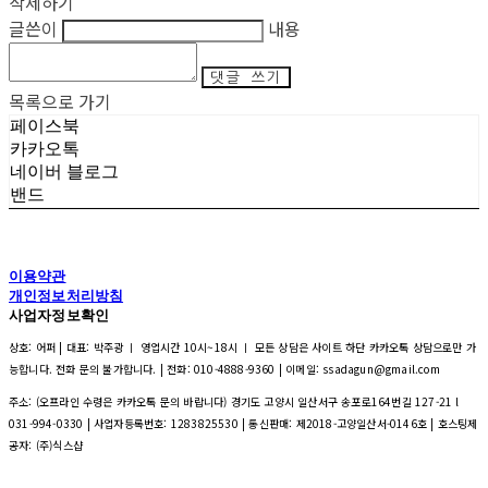
삭제하기
글쓴이
내용
댓글 쓰기
목록으로 가기
페이스북
카카오톡
네이버 블로그
밴드
이용약관
개인정보처리방침
사업자정보확인
상호: 어퍼 | 대표: 박주광 ㅣ 영업시간 10시~18시 ㅣ 모든 상담은 사이트 하단 카카오톡 상담으로만 가
능합니다. 전화 문의 불가합니다. | 전화: 010-4888-9360 | 이메일: ssadagun@gmail.com
주소: (오프라인 수령은 카카오톡 문의 바랍니다) 경기도 고양시 일산서구 송포로164번길 127-21 l
031-994-0330 | 사업자등록번호:
1283825530
| 통신판매:
제2018-고양일산서-0146호
| 호스팅제
공자: (주)식스샵