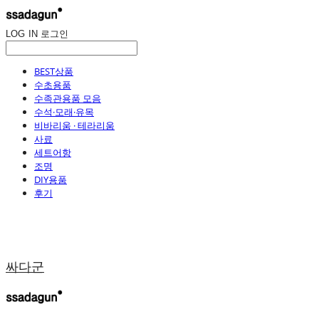
LOG IN
로그인
BEST상품
수초용품
수족관용품 모음
수석·모래·유목
비바리움 · 테라리움
사료
세트어항
조명
DIY용품
후기
싸다군