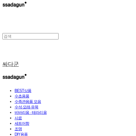
싸다군
BEST상품
수초용품
수족관용품 모음
수석·모래·유목
비바리움 · 테라리움
사료
세트어항
조명
DIY용품