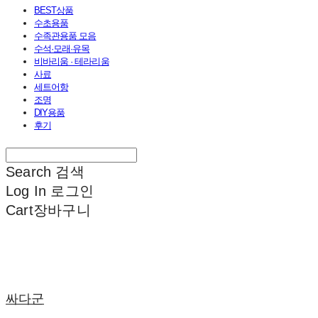
BEST상품
수초용품
수족관용품 모음
수석·모래·유목
비바리움 · 테라리움
사료
세트어항
조명
DIY용품
후기
Search
검색
Log In
로그인
Cart
장바구니
싸다군