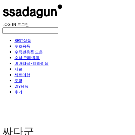
LOG IN
로그인
BEST상품
수초용품
수족관용품 모음
수석·모래·유목
비바리움 · 테라리움
사료
세트어항
조명
DIY용품
후기
싸다군