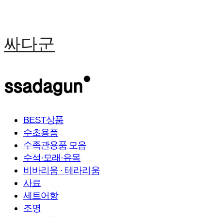
싸다군
BEST상품
수초용품
수족관용품 모음
수석·모래·유목
비바리움 · 테라리움
사료
세트어항
조명