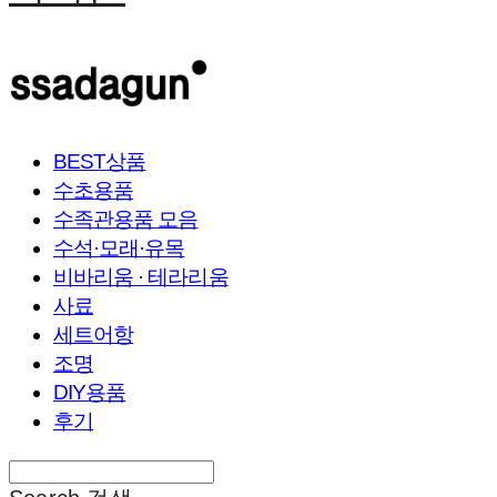
BEST상품
수초용품
수족관용품 모음
수석·모래·유목
비바리움 · 테라리움
사료
세트어항
조명
DIY용품
후기