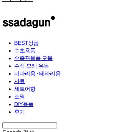
BEST상품
수초용품
수족관용품 모음
수석·모래·유목
비바리움 · 테라리움
사료
세트어항
조명
DIY용품
후기