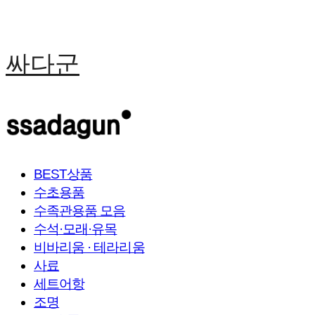
싸다군
BEST상품
수초용품
수족관용품 모음
수석·모래·유목
비바리움 · 테라리움
사료
세트어항
조명