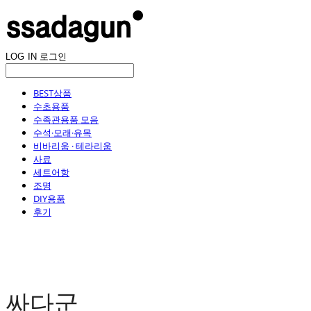
LOG IN
로그인
BEST상품
수초용품
수족관용품 모음
수석·모래·유목
비바리움 · 테라리움
사료
세트어항
조명
DIY용품
후기
싸다군