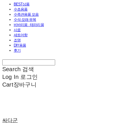
BEST상품
수초용품
수족관용품 모음
수석·모래·유목
비바리움 · 테라리움
사료
세트어항
조명
DIY용품
후기
Search
검색
Log In
로그인
Cart
장바구니
싸다군