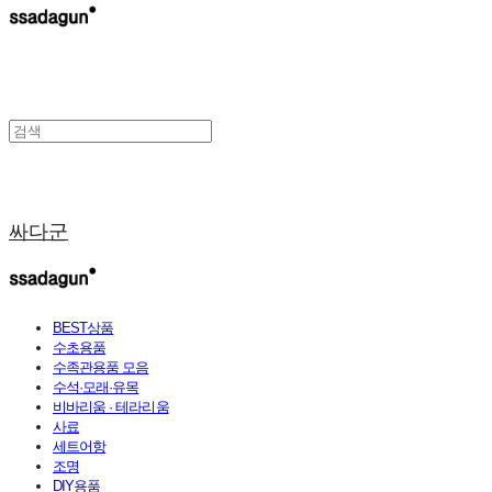
싸다군
BEST상품
수초용품
수족관용품 모음
수석·모래·유목
비바리움 · 테라리움
사료
세트어항
조명
DIY용품