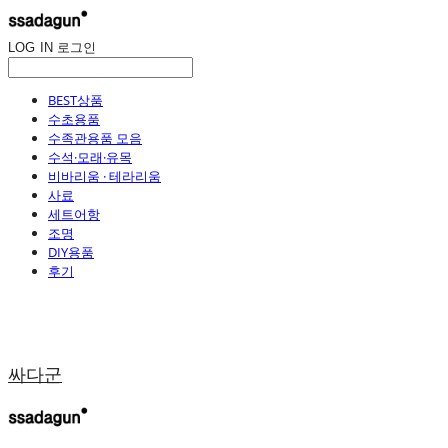
LOG IN
로그인
BEST상품
수초용품
수족관용품 모음
수석·모래·유목
비바리움 · 테라리움
사료
세트어항
조명
DIY용품
후기
싸다군