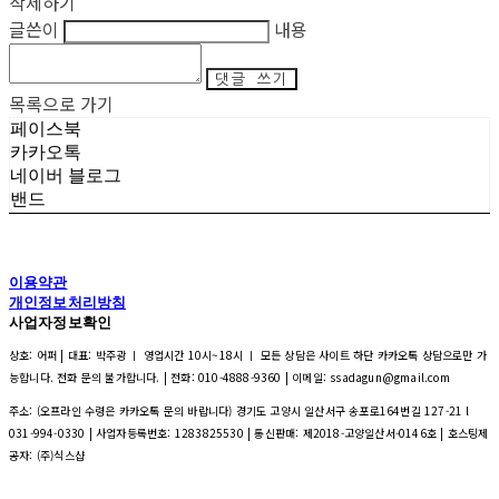
삭제하기
글쓴이
내용
댓글 쓰기
목록으로 가기
페이스북
카카오톡
네이버 블로그
밴드
이용약관
개인정보처리방침
사업자정보확인
상호: 어퍼 | 대표: 박주광 ㅣ 영업시간 10시~18시 ㅣ 모든 상담은 사이트 하단 카카오톡 상담으로만 가
능합니다. 전화 문의 불가합니다. | 전화: 010-4888-9360 | 이메일: ssadagun@gmail.com
주소: (오프라인 수령은 카카오톡 문의 바랍니다) 경기도 고양시 일산서구 송포로164번길 127-21 l
031-994-0330 | 사업자등록번호:
1283825530
| 통신판매:
제2018-고양일산서-0146호
| 호스팅제
공자: (주)식스샵