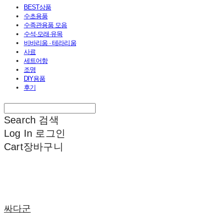
BEST상품
수초용품
수족관용품 모음
수석·모래·유목
비바리움 · 테라리움
사료
세트어항
조명
DIY용품
후기
Search
검색
Log In
로그인
Cart
장바구니
싸다군