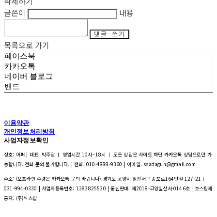
삭제하기
글쓴이
내용
댓글 쓰기
목록으로 가기
페이스북
카카오톡
네이버 블로그
밴드
이용약관
개인정보처리방침
사업자정보확인
상호: 어퍼 | 대표: 박주광 ㅣ 영업시간 10시~18시 ㅣ 모든 상담은 사이트 하단 카카오톡 상담으로만 가
능합니다. 전화 문의 불가합니다. | 전화: 010-4888-9360 | 이메일: ssadagun@gmail.com
주소: (오프라인 수령은 카카오톡 문의 바랍니다) 경기도 고양시 일산서구 송포로164번길 127-21 l
031-994-0330 | 사업자등록번호:
1283825530
| 통신판매:
제2018-고양일산서-0146호
| 호스팅제
공자: (주)식스샵