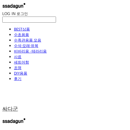
LOG IN
로그인
BEST상품
수초용품
수족관용품 모음
수석·모래·유목
비바리움 · 테라리움
사료
세트어항
조명
DIY용품
후기
싸다군