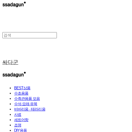
싸다군
BEST상품
수초용품
수족관용품 모음
수석·모래·유목
비바리움 · 테라리움
사료
세트어항
조명
DIY용품