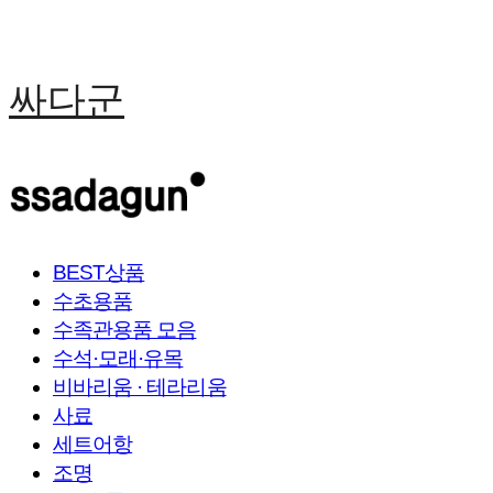
싸다군
BEST상품
수초용품
수족관용품 모음
수석·모래·유목
비바리움 · 테라리움
사료
세트어항
조명