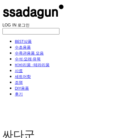
LOG IN
로그인
BEST상품
수초용품
수족관용품 모음
수석·모래·유목
비바리움 · 테라리움
사료
세트어항
조명
DIY용품
후기
싸다군