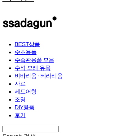
BEST상품
수초용품
수족관용품 모음
수석·모래·유목
비바리움 · 테라리움
사료
세트어항
조명
DIY용품
후기