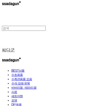
싸다군
BEST상품
수초용품
수족관용품 모음
수석·모래·유목
비바리움 · 테라리움
사료
세트어항
조명
DIY용품