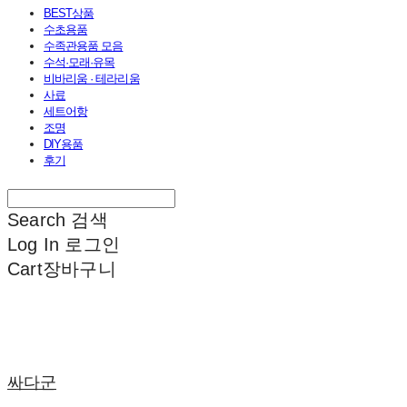
BEST상품
수초용품
수족관용품 모음
수석·모래·유목
비바리움 · 테라리움
사료
세트어항
조명
DIY용품
후기
Search
검색
Log In
로그인
Cart
장바구니
싸다군