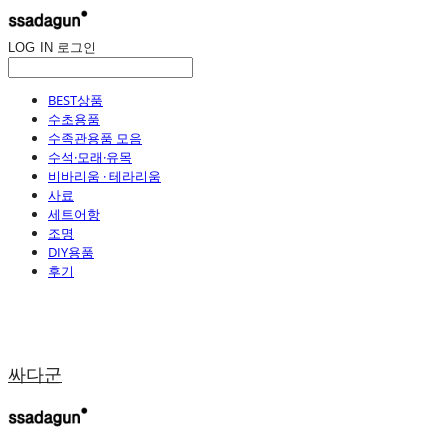
LOG IN
로그인
BEST상품
수초용품
수족관용품 모음
수석·모래·유목
비바리움 · 테라리움
사료
세트어항
조명
DIY용품
후기
싸다군