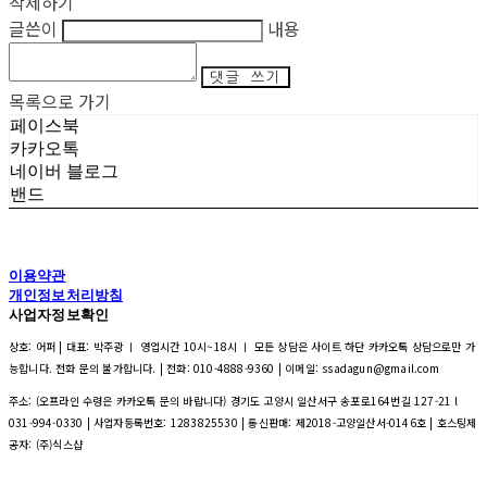
삭제하기
글쓴이
내용
댓글 쓰기
목록으로 가기
페이스북
카카오톡
네이버 블로그
밴드
이용약관
개인정보처리방침
사업자정보확인
상호: 어퍼 | 대표: 박주광 ㅣ 영업시간 10시~18시 ㅣ 모든 상담은 사이트 하단 카카오톡 상담으로만 가
능합니다. 전화 문의 불가합니다. | 전화: 010-4888-9360 | 이메일: ssadagun@gmail.com
주소: (오프라인 수령은 카카오톡 문의 바랍니다) 경기도 고양시 일산서구 송포로164번길 127-21 l
031-994-0330 | 사업자등록번호:
1283825530
| 통신판매:
제2018-고양일산서-0146호
| 호스팅제
공자: (주)식스샵