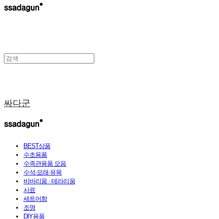
싸다군
BEST상품
수초용품
수족관용품 모음
수석·모래·유목
비바리움 · 테라리움
사료
세트어항
조명
DIY용품