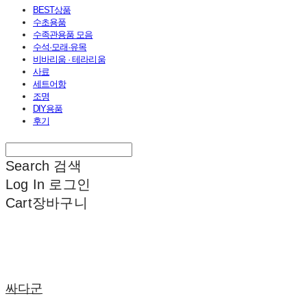
BEST상품
수초용품
수족관용품 모음
수석·모래·유목
비바리움 · 테라리움
사료
세트어항
조명
DIY용품
후기
Search
검색
Log In
로그인
Cart
장바구니
싸다군