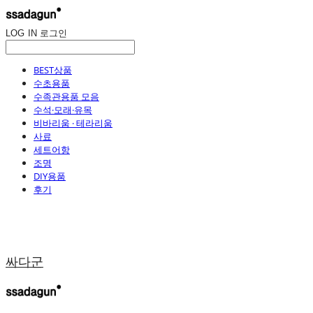
LOG IN
로그인
BEST상품
수초용품
수족관용품 모음
수석·모래·유목
비바리움 · 테라리움
사료
세트어항
조명
DIY용품
후기
싸다군