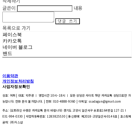
삭제하기
글쓴이
내용
댓글 쓰기
목록으로 가기
페이스북
카카오톡
네이버 블로그
밴드
이용약관
개인정보처리방침
사업자정보확인
상호: 어퍼 | 대표: 박주광 ㅣ 영업시간 10시~18시 ㅣ 모든 상담은 사이트 하단 카카오톡 상담으로만 가
능합니다. 전화 문의 불가합니다. | 전화: 010-4888-9360 | 이메일: ssadagun@gmail.com
주소: (오프라인 수령은 카카오톡 문의 바랍니다) 경기도 고양시 일산서구 송포로164번길 127-21 l
031-994-0330 | 사업자등록번호:
1283825530
| 통신판매:
제2018-고양일산서-0146호
| 호스팅제
공자: (주)식스샵