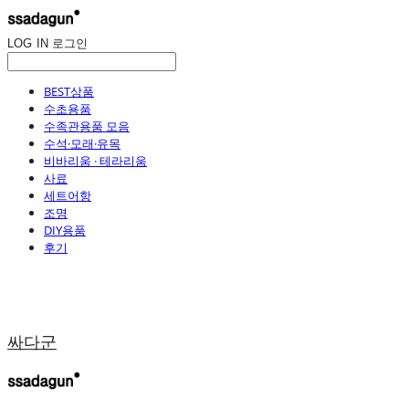
LOG IN
로그인
BEST상품
수초용품
수족관용품 모음
수석·모래·유목
비바리움 · 테라리움
사료
세트어항
조명
DIY용품
후기
싸다군