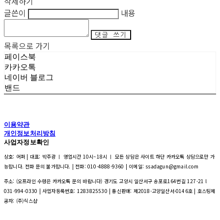
삭제하기
글쓴이
내용
댓글 쓰기
목록으로 가기
페이스북
카카오톡
네이버 블로그
밴드
이용약관
개인정보처리방침
사업자정보확인
상호: 어퍼 | 대표: 박주광 ㅣ 영업시간 10시~18시 ㅣ 모든 상담은 사이트 하단 카카오톡 상담으로만 가
능합니다. 전화 문의 불가합니다. | 전화: 010-4888-9360 | 이메일: ssadagun@gmail.com
주소: (오프라인 수령은 카카오톡 문의 바랍니다) 경기도 고양시 일산서구 송포로164번길 127-21 l
031-994-0330 | 사업자등록번호:
1283825530
| 통신판매:
제2018-고양일산서-0146호
| 호스팅제
공자: (주)식스샵