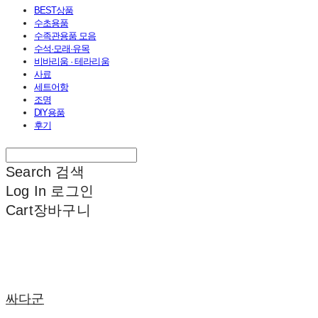
BEST상품
수초용품
수족관용품 모음
수석·모래·유목
비바리움 · 테라리움
사료
세트어항
조명
DIY용품
후기
Search
검색
Log In
로그인
Cart
장바구니
싸다군