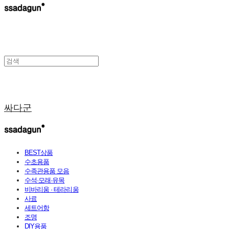
싸다군
BEST상품
수초용품
수족관용품 모음
수석·모래·유목
비바리움 · 테라리움
사료
세트어항
조명
DIY용품