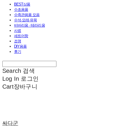
BEST상품
수초용품
수족관용품 모음
수석·모래·유목
비바리움 · 테라리움
사료
세트어항
조명
DIY용품
후기
Search
검색
Log In
로그인
Cart
장바구니
싸다군