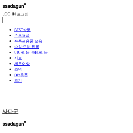
LOG IN
로그인
BEST상품
수초용품
수족관용품 모음
수석·모래·유목
비바리움 · 테라리움
사료
세트어항
조명
DIY용품
후기
싸다군