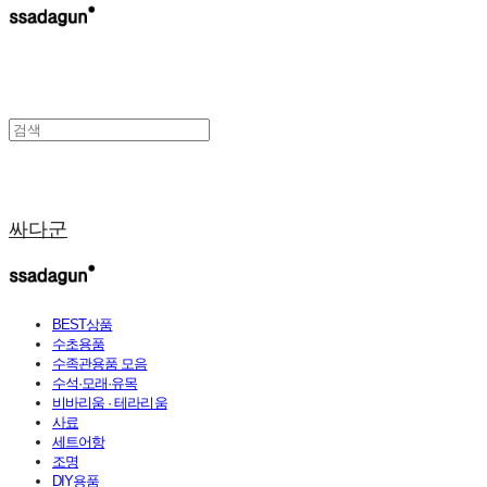
싸다군
BEST상품
수초용품
수족관용품 모음
수석·모래·유목
비바리움 · 테라리움
사료
세트어항
조명
DIY용품