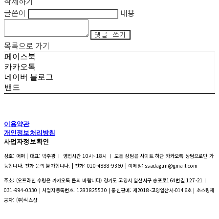
삭제하기
글쓴이
내용
댓글 쓰기
목록으로 가기
페이스북
카카오톡
네이버 블로그
밴드
이용약관
개인정보처리방침
사업자정보확인
상호: 어퍼 | 대표: 박주광 ㅣ 영업시간 10시~18시 ㅣ 모든 상담은 사이트 하단 카카오톡 상담으로만 가
능합니다. 전화 문의 불가합니다. | 전화: 010-4888-9360 | 이메일: ssadagun@gmail.com
주소: (오프라인 수령은 카카오톡 문의 바랍니다) 경기도 고양시 일산서구 송포로164번길 127-21 l
031-994-0330 | 사업자등록번호:
1283825530
| 통신판매:
제2018-고양일산서-0146호
| 호스팅제
공자: (주)식스샵