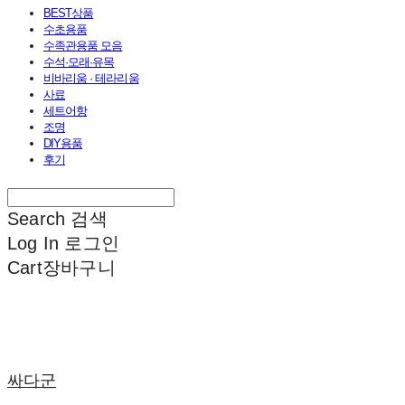
BEST상품
수초용품
수족관용품 모음
수석·모래·유목
비바리움 · 테라리움
사료
세트어항
조명
DIY용품
후기
Search
검색
Log In
로그인
Cart
장바구니
싸다군