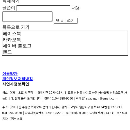
삭제하기
글쓴이
내용
댓글 쓰기
목록으로 가기
페이스북
카카오톡
네이버 블로그
밴드
이용약관
개인정보처리방침
사업자정보확인
상호: 어퍼 | 대표: 박주광 ㅣ 영업시간 10시~18시 ㅣ 모든 상담은 사이트 하단 카카오톡 상담으로만 가
능합니다. 전화 문의 불가합니다. | 전화: 010-4888-9360 | 이메일: ssadagun@gmail.com
주소: (오프라인 수령은 카카오톡 문의 바랍니다) 경기도 고양시 일산서구 송포로164번길 127-21 l
031-994-0330 | 사업자등록번호:
1283825530
| 통신판매:
제2018-고양일산서-0146호
| 호스팅제
공자: (주)식스샵