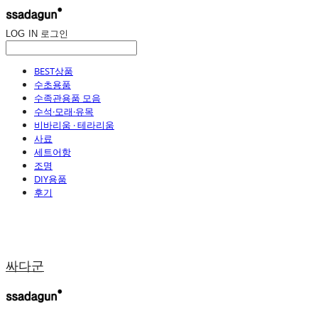
LOG IN
로그인
BEST상품
수초용품
수족관용품 모음
수석·모래·유목
비바리움 · 테라리움
사료
세트어항
조명
DIY용품
후기
싸다군