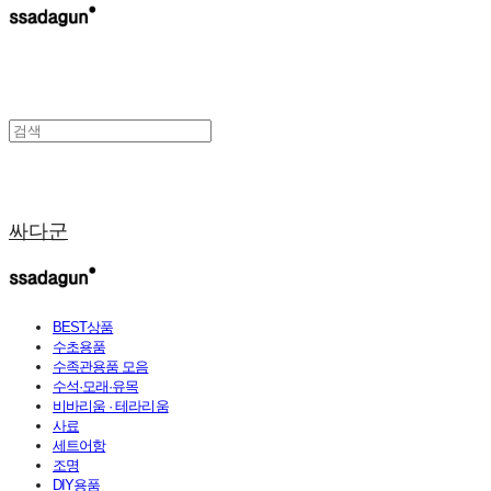
싸다군
BEST상품
수초용품
수족관용품 모음
수석·모래·유목
비바리움 · 테라리움
사료
세트어항
조명
DIY용품