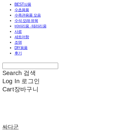
BEST상품
수초용품
수족관용품 모음
수석·모래·유목
비바리움 · 테라리움
사료
세트어항
조명
DIY용품
후기
Search
검색
Log In
로그인
Cart
장바구니
싸다군