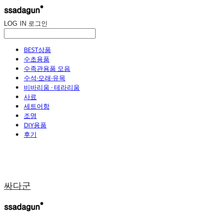
LOG IN
로그인
BEST상품
수초용품
수족관용품 모음
수석·모래·유목
비바리움 · 테라리움
사료
세트어항
조명
DIY용품
후기
싸다군