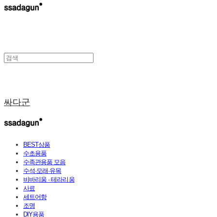
싸다군
BEST상품
수초용품
수족관용품 모음
수석·모래·유목
비바리움 · 테라리움
사료
세트어항
조명
DIY용품