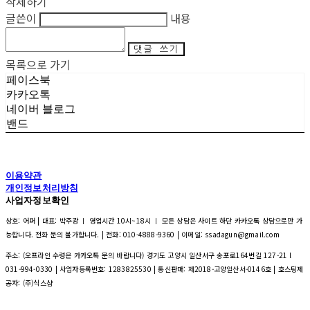
삭제하기
글쓴이
내용
댓글 쓰기
목록으로 가기
페이스북
카카오톡
네이버 블로그
밴드
이용약관
개인정보처리방침
사업자정보확인
상호: 어퍼 | 대표: 박주광 ㅣ 영업시간 10시~18시 ㅣ 모든 상담은 사이트 하단 카카오톡 상담으로만 가
능합니다. 전화 문의 불가합니다. | 전화: 010-4888-9360 | 이메일: ssadagun@gmail.com
주소: (오프라인 수령은 카카오톡 문의 바랍니다) 경기도 고양시 일산서구 송포로164번길 127-21 l
031-994-0330 | 사업자등록번호:
1283825530
| 통신판매:
제2018-고양일산서-0146호
| 호스팅제
공자: (주)식스샵