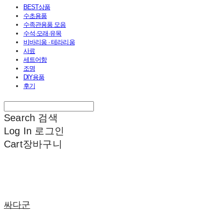
BEST상품
수초용품
수족관용품 모음
수석·모래·유목
비바리움 · 테라리움
사료
세트어항
조명
DIY용품
후기
Search
검색
Log In
로그인
Cart
장바구니
싸다군