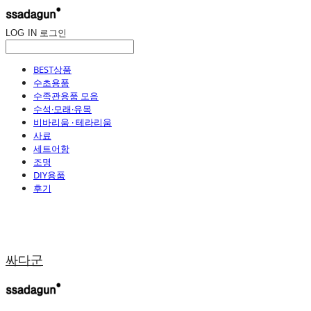
LOG IN
로그인
BEST상품
수초용품
수족관용품 모음
수석·모래·유목
비바리움 · 테라리움
사료
세트어항
조명
DIY용품
후기
싸다군