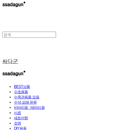
싸다군
BEST상품
수초용품
수족관용품 모음
수석·모래·유목
비바리움 · 테라리움
사료
세트어항
조명
DIY용품