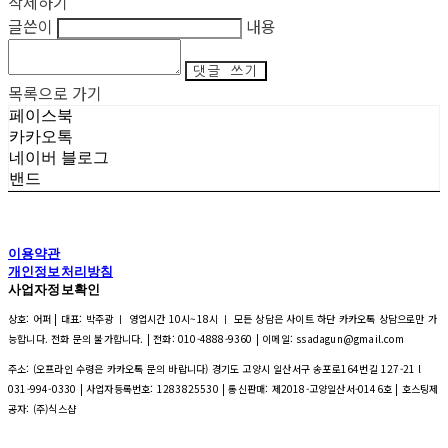
삭제하기
글쓴이
내용
댓글 쓰기
목록으로 가기
페이스북
카카오톡
네이버 블로그
밴드
이용약관
개인정보처리방침
사업자정보확인
상호: 어퍼 | 대표: 박주광 ㅣ 영업시간 10시~18시 ㅣ 모든 상담은 사이트 하단 카카오톡 상담으로만 가
능합니다. 전화 문의 불가합니다. | 전화: 010-4888-9360 | 이메일: ssadagun@gmail.com
주소: (오프라인 수령은 카카오톡 문의 바랍니다) 경기도 고양시 일산서구 송포로164번길 127-21 l
031-994-0330 | 사업자등록번호:
1283825530
| 통신판매:
제2018-고양일산서-0146호
| 호스팅제
공자: (주)식스샵