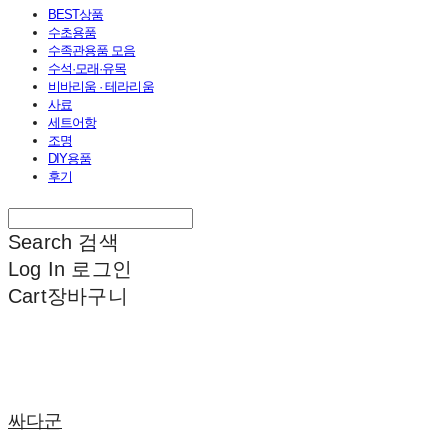
BEST상품
수초용품
수족관용품 모음
수석·모래·유목
비바리움 · 테라리움
사료
세트어항
조명
DIY용품
후기
Search
검색
Log In
로그인
Cart
장바구니
싸다군