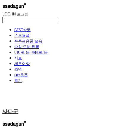
LOG IN
로그인
BEST상품
수초용품
수족관용품 모음
수석·모래·유목
비바리움 · 테라리움
사료
세트어항
조명
DIY용품
후기
싸다군