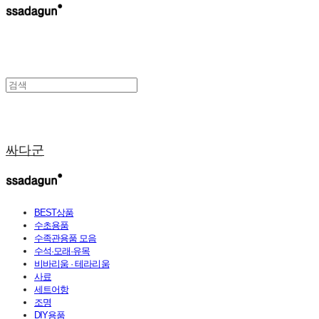
싸다군
BEST상품
수초용품
수족관용품 모음
수석·모래·유목
비바리움 · 테라리움
사료
세트어항
조명
DIY용품