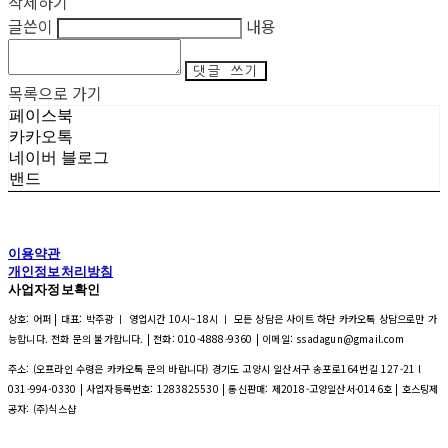
삭제하기
글쓴이
내용
댓글 쓰기
목록으로 가기
페이스북
카카오톡
네이버 블로그
밴드
이용약관
개인정보처리방침
사업자정보확인
상호: 어퍼 | 대표: 박주광 ㅣ 영업시간 10시~18시 ㅣ 모든 상담은 사이트 하단 카카오톡 상담으로만 가
능합니다. 전화 문의 불가합니다. | 전화: 010-4888-9360 | 이메일: ssadagun@gmail.com
주소: (오프라인 수령은 카카오톡 문의 바랍니다) 경기도 고양시 일산서구 송포로164번길 127-21 l
031-994-0330 | 사업자등록번호:
1283825530
| 통신판매:
제2018-고양일산서-0146호
| 호스팅제
공자: (주)식스샵